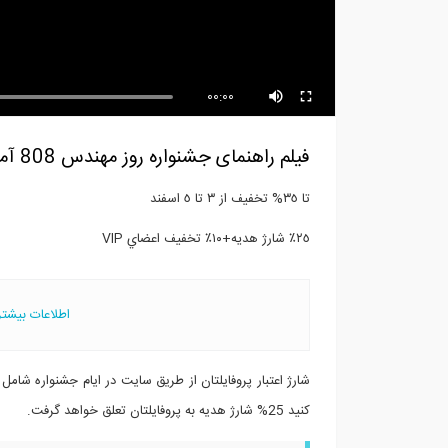
روش های طراحی سازه های بتن
تست
مسلح (ترجمه...
ویس
00:00
فیلم راهنمای جشنواره روز مهندس 808 آموزش نحوه استفاده از تخفیفات ارائه شده در جشنواره
تا ٣٥% تخفيف از ٣ تا ٥ اسفند
٢٥٪؜ شارژ هديه+١٠٪؜ تخفيف اعضاي VIP
اطلاعات بیشتر
کنید 25% شارژ هدیه به پروفایلتان تعلق خواهد گرفت.