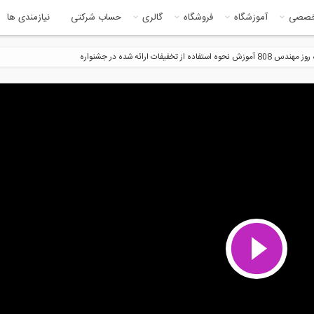
خصصی
آموزشگاه
فروشگاه
گالری
حساب شرکتی
نیازمندی ها
 از تخفیفات ارائه شده در جشنواره
10:24
2:3
ل مدیریت ساخت- مقدمه
آینده خود را مهندسی کنید
جمه و دوبله...
0:46
1:1