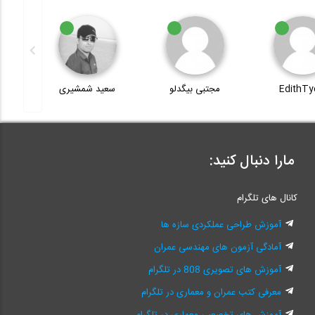
EdithTy
مجتبی بیگدلو
سعید شمشیری
مارا دنبال کنید:
کانال های تلگرام
آموزش طراحی عملکردی سازه ها
آمادگی آزمون های مهندسی عمران
آموزش های تصویری 808 در تلگرام
معرفی کتب عمران و معماری در تلگرام
آموزش های تخصصی معماری در تلگرام