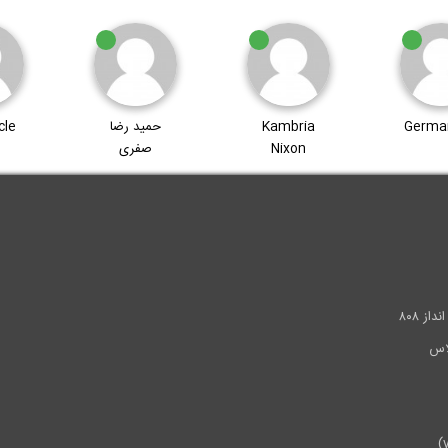
Germa
Kambria
حمید رضا
cle
Nixon
صفری
.
ز ۸۰۸