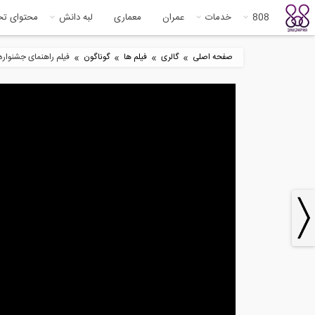
808
خدمات
عمران
معماری
لبه دانش
محتوای ت
»
»
»
»
صفحه اصلی
گالری
فیلم ها
گوناگون
فیلم راهنمای جشنواره روز مهندس 808 آموزش نحوه استفاده
1
39:30
معرفی کامل مبحث Spatial
اصو
Variability...
(تر
1
7:46