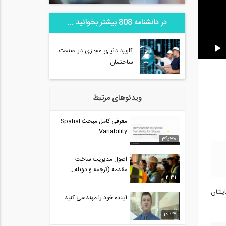
در دانشنامه 808 بیشتر بخوانید ...
کاربرد دنیای مجازی در صنعت
ساختمان
ویدئوهای مرتبط
معرفی کامل مبحث Spatial
Variability...
39:30
اصول مدیریت ساخت-
مقدمه (ترجمه و دوبله...
2:31
 اقدام به شارژ پروفایلتان
آینده خود را مهندسی کنید
10:24