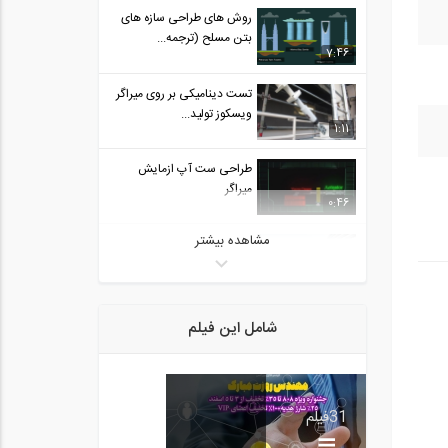
روش های طراحی سازه های
بتن مسلح (ترجمه...
7:46
تست دینامیکی بر روی میراگر
ویسکوز تولید...
1:11
طراحی ست آپ ازمایش
میراگر
0:46
مشاهده بیشتر
مفهوم واقعیت در معماری
13:29
تعریف ساختمان صنعتی در
شامل این فیلم
Tekla Structures...
31:29
آموزش کنترل جابجایی
31
فیلم
نسبی توسط گزینه...
7:07