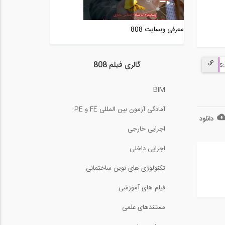
ارزیابی یک سازه فلزی تحت
بارگذاری لرزه...
معرفی وبسایت 808
29:39
بررسی جزئیات لرزه ای قاب
های خمشی بتنی...
گالری فیلم 808
5:10
روش شیب افت- قسمت دوم
BIM
(ترجمه و دوبله...
10:20
آمادگی آزمون بین المللی FE و PE
دانلود
فلسفه و مبانی فناوری های
اجرایی خارجی
نوین لرزه ای،...
29:26
اجرایی داخلی
آشنایی با انواع تیر و جزئیات
تکنولوژی های نوین ساختمانی
آنها
13:38
فیلم های آموزشی
تعیین مقاومت فشاری بتن
مستندهای علمی
3:33