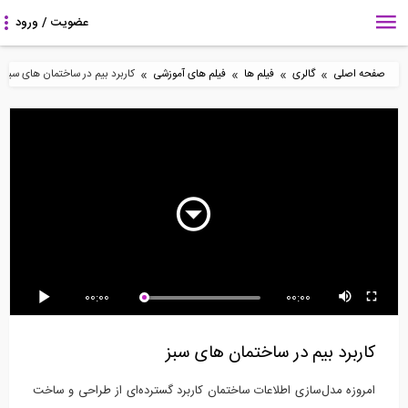
»
»
»
»
صفحه اصلی
گالری
فیلم ها
فیلم های آموزشی
کاربرد بیم در ساختمان های سبز
5:48
3:21
116:48
آموزش مبحث سوم
مراحل نصب میراگرهای
بخشی از فیلم آموزشی
مقررات ملی ساختمان،...
اصطکاکی دورانی...
تاثیر مقاومت...
5:59
7:12
4:32
00:00
00:00
بخشی از فیلم آموزشی
بخشی از فیلم آموزشی
بخشی از فیلم آموزشی
ملاحظات تولید، حمل...
بررسی کاربردی...
آنلاین نکته و حل...
کاربرد بیم در ساختمان های سبز
امروزه مدل‌سازی اطلاعات ساختمان کاربرد گسترده‌ای از طراحی و ساخت