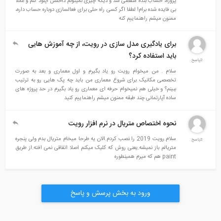
پروژه، حساب بنده منقضی شد و دیگه چیزی نمیتونم داخلش آپلود کنم و عملا
بی فایده شده برام! لطفا اگر کسی راه حلی برای فعالسازی دوباره حساب داره،
ممنون میشم راهنماییم کنه
برای یادگیری مدل سازی در رویت، از چه آموزش هایی
باید استفاده کرد؟
2پاسخ
سلام . من میخوام رویت رو یاد بگیرم و اول معماری و بعد به صورت
تخصصی مکانیک برای شروع معماری من باید چه پک هایی رو به ترتیب
ببینم؟ و خیلی هم نمیخوام حرفه ای معماری رو یاد بگیرم در حد پروژه های
ساده آپارتمانی چند طبقه ممنون میشم راهنماییم کنید
نحوه اختصاص متریال در نرم افزار رویت
سلام.رویت 2019 را نصب کردم.الان یه طرحا میخام متریال بدم ولی پنجره
2پاسخ
متریالم باز نمیشه.یعنی روش که کلیک میکنم اصلا اتفاقی نمی افته.از طریق
paint هم که میرم همینطوره
ورود به بخش پرسش و پاسخ