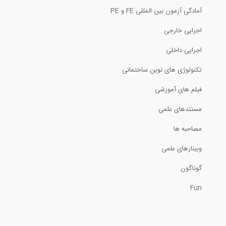
بخشی از فیلم آموزش مدلسازی اتصالات...
آمادگی آزمون بین المللی FE و PE
اجرایی خارجی
3:02
اجرایی داخلی
پروسه حل سولات آزمون طراحی معماری-
قسمت...
تکنولوژی های نوین ساختمانی
6:30
فیلم های آموزشی
بررسی میلگردهای مدل تکلا در نرم افزار...
مستندهای علمی
مصاحبه ها
8:40
وبینارهای علمی
بخشی از فیلم آموزشی Conceptual
Modeling...
گوناگون
Fun
5:00
بخشی از فیلم آموزشی تعیین ظرفیت باربری...