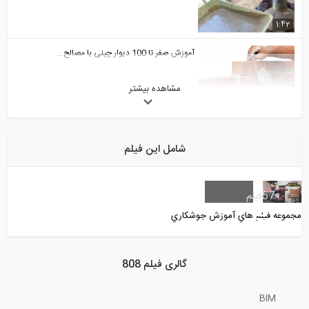
1:42
آموزش صفر تا 100 دیوار چینی با مصالح...
مشاهده بیشتر
15:11
مروری بر روند ساخت برج امپایر استیت
شامل این فیلم
2:21
مقاوم سازی ساختمان موجود در ایتالیا...
57
فیلم
مجموعه فيلم هاي آموزش جوشكاري
3:23
ارزیابی یک سازه فلزی تحت بارگذاری لرزه...
گالری فیلم 808
BIM
29:39