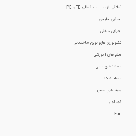
آمادگی آزمون بین المللی FE و PE
نصب و اجرای لوله های گرمایش از کف و...
اجرایی خارجی
3:04
اجرایی داخلی
سنگ کاری برش، سایز بندی و شابلن بندی...
تکنولوژی های نوین ساختمانی
فیلم های آموزشی
18:34
مستندهای علمی
مستند- انیمیشنی در مورد استفاده از...
مصاحبه ها
2:12
وبینارهای علمی
روند ساخت ده ساله موزه لوور ابوظبی
گوناگون
Fun
2:59
استفاده از فولاد سرد نورد شده برای ساخت...