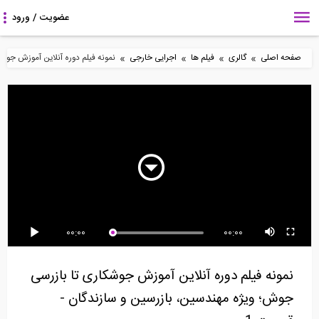
»
»
»
»
صفحه اصلی
گالری
فیلم ها
اجرایی خارجی
نمونه فیلم دوره آنلاين آموزش جوشک
18:21
52:33
5:27
محوطه سازی در شیب
نمونه فیلم دوره آنلاين
انیمیشن سه بعدی مقاوم
های تند بدون استفاده...
آموزش جوشکاری تا...
سازی و بهسازی...
2:21
15:11
1:42
00:00
00:00
آزمایش داخل کارگاهی
آموزش صفر تا 100 دیوار
مروری بر روند ساخت برج
بتن خود تراکم شونده...
چینی با مصالح...
امپایر استیت
نمونه فیلم دوره آنلاين آموزش جوشکاری تا بازرسی
جوش؛ ویژه مهندسین، بازرسین و سازندگان -