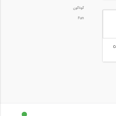
گوناگون
Fun
C
حی