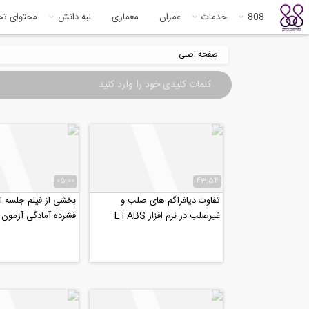
808
خدمات
عمران
معماری
لبه دانش
محتوای ت
صفحه اصلی
05:00
43:54
تفاوت دیافراگم های صلب و
بخشی از فیلم جلسه ا
غیرصلب در نرم افزار ETABS
فشرده آمادگی آزمون
در رشته طراحی و نظا