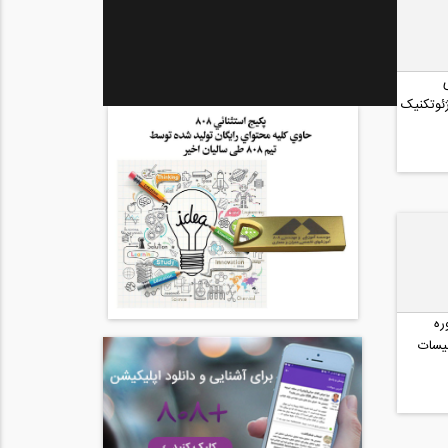
ئوتکنیک
ره
یسات