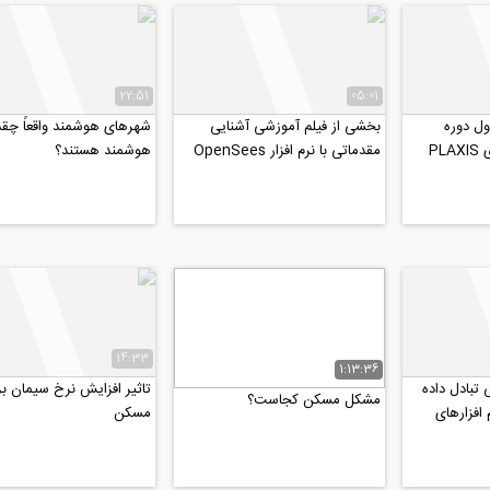
22:51
05:01
ول دوره
بخشی از فیلم آموزشی آشنایی
شهرهای هوشمند واقعاً چقد
آنلاین آموزش کاربردی PLAXIS
مقدماتی با نرم افزار OpenSees
هوشمند هستند؟
2D 202
14:33
1:13:36
تبادل داده
تاثیر افزایش نرخ سیمان ب
مشکل مسکن کجاست؟
 افزارهای
مسکن