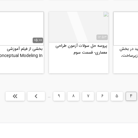
12:53
05:00
پروسه حل سولات آزمون طراحی
ید در بخش
بخشی از فیلم آموزشی
معماری- قسمت سوم
زیرساخت،
onceptual Modeling In
عتی سازی
Mass ،ایده پردازی و طرا
کانسپت در...
4
5
6
7
8
9
…
بعدی
انتها »