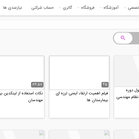
خصصی
آموزشگاه
فروشگاه
گالری
حساب شرکتی
نیازمندی ها
36:57
45
ول دوره
فیلم اهمیت ارتقاء ایمنی لرزه ای
نکات استفاده از لینکدین بر
 نظام مهندسی
بیمارستان ها
مهندسان
رت...