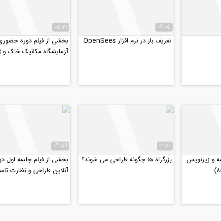
05:21
06:05
تعریف بار در نرم افزار OpenSees
بخشی از فیلم دوره حضوری
آزمایشگاه مکانیک خاک و ژ
(آزمایشگاهی _ عملیاتی)
04:59
12:20
ه و زیرنویس
بزرگراه ها چگونه طراحی می شوند؟
بخشی از فیلم جلسه اول دو
آنلاین طراحی و نظارت تاس
مکانیکی ساختمان ها با...