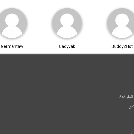
Germantaw
Cadyvak
BuddyZHot
.
ز ۸۰۸