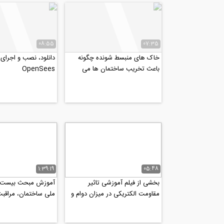
08:55
07:35
خاک های منبسط شونده چگونه
دانلود، ‌نصب و اجرای ن
باعث تخریب ساختمان ها می
OpenSees
شوند؟ ‌(ترجمه و زیرنویس...
1:39:19
05:48
بخشی از فیلم آموزشی تاثیر
آموزش مبحث بیست و
مقاومت الکتریکی در میزان دوام و
ملی ساختمان، مراقبت
خوردگی سازه های‌ بتنی...
ساختمان