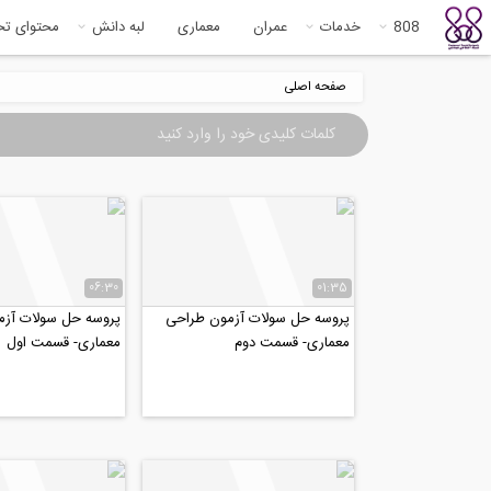
808
خدمات
عمران
معماری
لبه دانش
محتوای ت
صفحه اصلی
06:30
01:35
پروسه حل سولات آزمون طراحی
پروسه حل سولات آز
معماری- قسمت دوم
معماری- قسمت اول