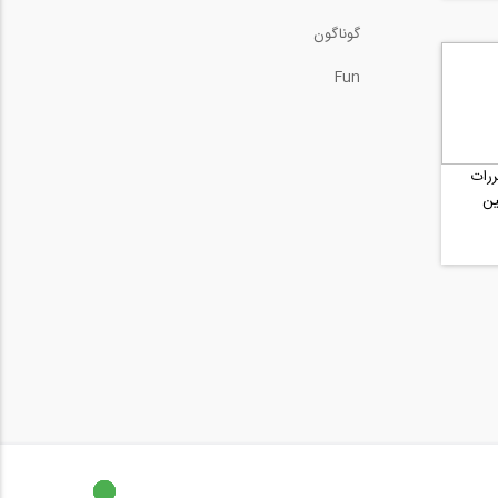
گوناگون
Fun
رات
ین
..