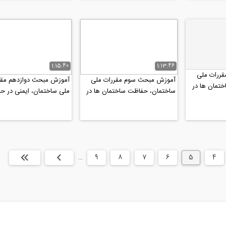
1:15:40
1:13:46
ررات ملی
آموزش مبحث سوم مقررات ملی
آموزش مبحث دوازدهم مقر
تمان ها در
ساختمان، حفاظت ساختمان ها در
ملی ساختمان، ایمنی در ح
برابر حریق (پارت ۱)
اجرای کار- ویژه آزمون نظام.
4
5
6
7
8
9
…
بعدی
انتها »