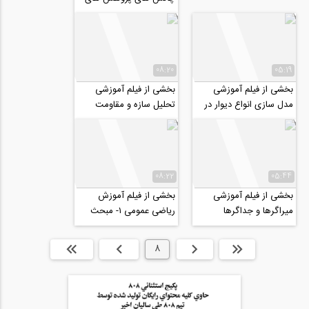
عددی در مسیر انتشار مقاله
موفق، قسمت اول...
08:20
05:19
بخشی از فیلم آموزشی
بخشی از فیلم آموزشی
مدل سازی انواع دیوار در
تحليل سازه و مقاومت
آباکوس (دیوار مصالح
مصالح (ويژه ارشد و دكتری
بنایی)
عمران ٩٩)
08:22
05:44
بخشی از فیلم آموزشی
بخشی از فیلم آموزش
میراگرها و جداگرها
رياضى عمومى ١- مبحث
حد
ابتدا
قبلی
8
بعدی
انتها »