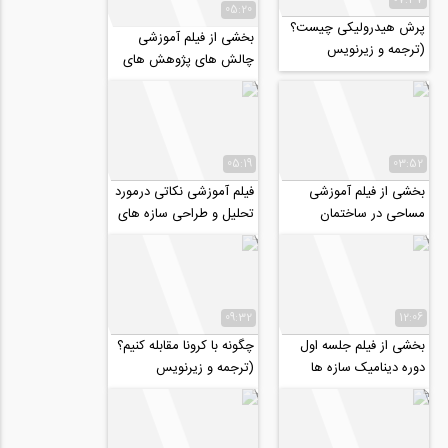
05:20
پرش هیدرولیکی چیست؟
بخشی از فیلم آموزشی
(ترجمه و زیرنویس
چالش های پژوهش های
اختصاصی موسسه ۸۰۸)
عددی در مسیر انتشار مقاله
موفق (قسمت دوم...
05:19
03:52
بخشی از فیلم آموزشی
فیلم آموزشی نکاتی درمورد
مساحی در ساختمان
تحلیل و طراحی سازه های
باسیستم سقف دال مشبک
(وافل)
09:32
12:06
بخشی از فیلم جلسه اول
چگونه با کرونا مقابله کنیم؟
دوره دینامیک سازه ها
(ترجمه و زیرنویس
(آمادگی کنکور دکتری
اختصاصی موسسه ۸۰۸)
عمران ۹۹)