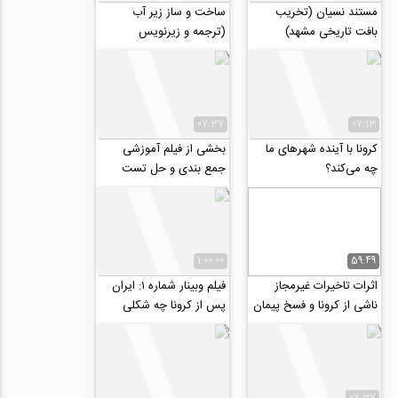
مستند نسیان (تخریب
ساخت و ساز زیر آب
بافت تاریخی مشهد)
(ترجمه و زیرنویس
اختصاصی موسسه ۸۰۸)
07:37
07:13
کرونا با آینده شهرهای ما
بخشی از فیلم آموزشی
چه می‌کند؟
جمع بندی و حل تست
تئوری الاستیسیته (آمادگی
کنکور دکتری ۹۹)
1:00:00
59:49
اثرات تاخیرات غیرمجاز
فیلم وبینار شماره ۱: ایران
ناشی از کرونا و فسخ پیمان
پس از کرونا چه شکلی
ها
خواهد بود- میهمان این
شماره:...
07:37