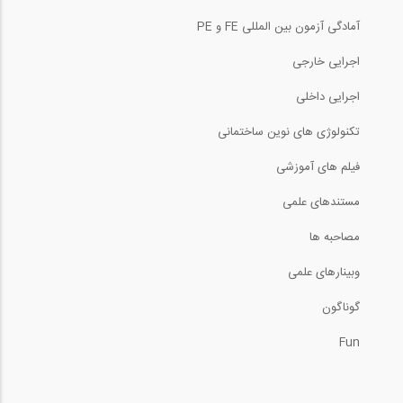
تکنیک جوشکاری با TIG و اکسید شدن سیاه...
33
آمادگی آزمون بین المللی FE و PE
17:35
11:29
اجرایی خارجی
اعمال اتوماتیک بار باد در SAP2000 (...
34
ایجاد مستقیم ترکیبات بارگذاری در فایل
اجرایی داخلی
تکنولوژی های نوین ساختمانی
19:12
3:11
فیلم های آموزشی
آموزش تحلیل ارتعاش حالت پایدار در نرم...
35
مجموعه آموزشی 9 قسمتی فرآیند جوشکاری با...
مستندهای علمی
18:05
15:56
مصاحبه ها
مدل سازی انعطاف پذیری در اتصال ستون-...
36
وبینارهای علمی
طراحی سازه های فولادی در sap2000 v19 -...
گوناگون
12:58
12:06
Fun
تعیین مقدار آرماتور مورد نیاز برای...
37
مجموعه آموزشی 9 قسمتی فرآیند جوشکاری با...
05:48