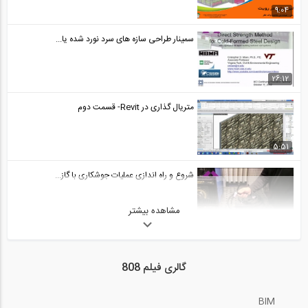
1:00:00
9:04
آموزش ویدیویی ترجمه و دوبله شده فارسی...
سمینار طراحی سازه های سرد نورد شده یا...
29
1:00:00
26:12
آموزش ویدیویی ترجمه و دوبله شده فارسی...
متریال گذاری در Revit- قسمت دوم
30
1:00:00
5:51
آموزش ویدیویی ترجمه و دوبله شده فارسی...
شروع و راه اندازی عملیات جوشکاری با گاز...
31
1:00:00
مشاهده بیشتر
11:05
آموزش ویدیویی بارگذاری اتوماتیک باد...
کنترل مضاعف سازه - کنترل پارامترهای...
32
گالری فیلم 808
18:42
2:24
آموزش ویدیویی ارتعاشات پایدار sap2000_-...
BIM