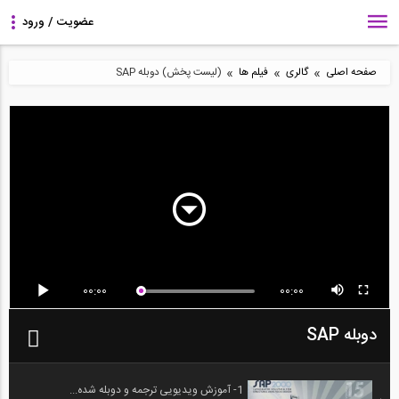
»
»
»
صفحه اصلی
گالری
فیلم ها
(لیست پخش) دوبله SAP
00:00
00:00
دوبله SAP
1- آموزش ویدیویی ترجمه و دوبله شده...