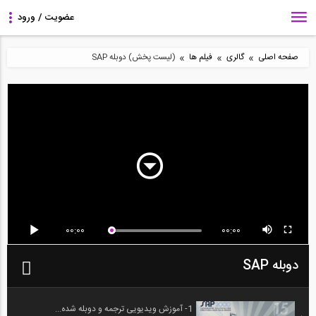
»
»
»
صفحه اصلی
گالری
فیلم ها
(لیست پخش) دوبله SAP
00:00
00:00
دوبله SAP
1- آموزش ویدیویی ترجمه و دوبله شده...