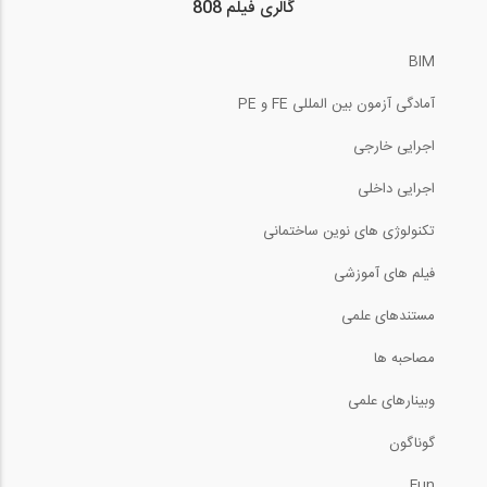
گالری فیلم 808
1:00:00
64:37
آموزش ویدیویی ترجمه و دوبله شده فارسی...
BIM
29
فیلم آموزشی ترمیم سازه ها
آمادگی آزمون بین المللی FE و PE
1:00:00
24:19
اجرایی خارجی
آموزش ویدیویی ترجمه و دوبله شده فارسی...
30
آموزش تنظیم رنگ و نور بعد از رندر
اجرایی داخلی
1:00:00
تکنولوژی های نوین ساختمانی
23:03
آموزش ویدیویی ترجمه و دوبله شده فارسی...
فیلم های آموزشی
31
وبینار جلسه شبیه سازی سیستم های انرژی...
مستندهای علمی
1:00:00
47:23
مصاحبه ها
آموزش ویدیویی بارگذاری اتوماتیک باد...
32
وبینارهای علمی
محاسبه تعداد آجر برای یک دیوار
18:42
گوناگون
13:07
آموزش ویدیویی ارتعاشات پایدار sap2000_-...
Fun