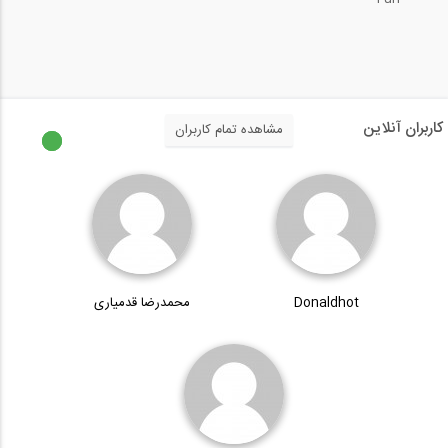
33
وبینار جلسه شبیه سازی انرژی ساختمان با...
17:35
19:43
اعمال اتوماتیک بار باد در SAP2000 (...
34
تسلیح راه و معرفی مطالب نوین در این...
کاربران آنلاین
مشاهده تمام کاربران
19:12
77:38
آموزش تحلیل ارتعاش حالت پایدار در نرم...
35
آموزش تسلیح خاک- پارت اول
18:05
50:37
مدل سازی انعطاف پذیری در اتصال ستون-...
36
Donaldhot
محمدرضا قدمیاری
طراحی دستی ستون بتنی با استفاده از...
12:58
38:23
تعیین مقدار آرماتور مورد نیاز برای...
37
به روز رسانی نیروهای فایل فونداسیون...
05:48