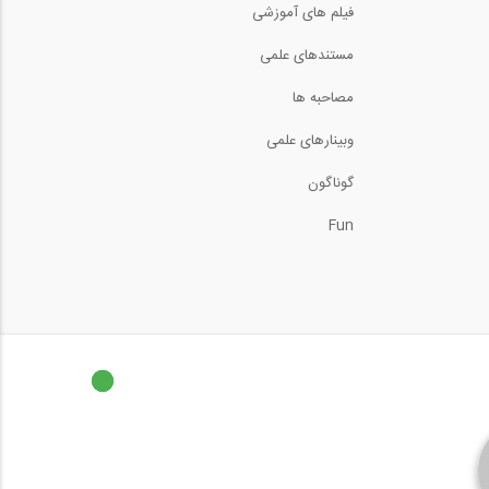
فیلم های آموزشی
توضیحات اجرایی يكي از
مستندهای علمی
پروژه های مربوط...
5:19
مصاحبه ها
بازدید از غرفه شرکت
وبینارهای علمی
هوشمند سازه ،...
11:36
گوناگون
تصاويري از نمونه هايي از
پروژه هاي عملي...
Fun
0:41
بازدید از غرفه شرکت
هوشمند سازه ،...
13:54