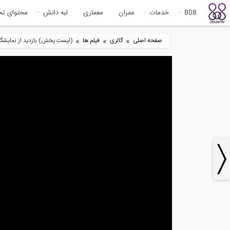
808
خدمات
عمران
معماری
لبه دانش
محتوای ت
»
»
»
صفحه اصلی
گالری
فیلم ها
(لیست پخش) بازدید از نمایشگا