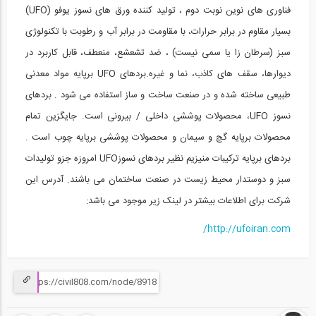
فناوری های نوین نوبت دوم ، تولید کننده ورق های نسوز یوفو (UFO)
شرکت بی ستون سازان ایریک، بازدید از...
15
بسیار مقاوم در برابر حرارات، با مقاومت در برابر آب و رطوبت با تکنولوژی
سبز (سرطان زا یا سمی نیست) ، ضد تشعشع، منعطف، قابل کاربرد در
1:00:00
دیوارها، سقف های کاذب، نما و غیره.بردهای UFO برپایه مواد معدنی
شرکت آلتایر کلایمر، بازدید از نمایشگاه...
16
طبیعی ساخته شده و در صنعت ساخت و ساز استفاده می شود . بردهای
نسوز UFO، محصولات پوششی داخلی / بیرونی است. جایگزین تمام
1:00:00
محصولات برپایه گچ و سیمان و محصولات پوششی برپایه چوب است .
شرکت سبک سازه بایر ایرانیان، بازدید از...
بردهای برپایه ترکیبات منیزیم نظیر بردهای نسوزUFO امروزه جزو تولیدات
17
سبز و دوستدار محیط زیست در صنعت ساختمان می باشند. آدرس این
1:00:00
شرکت برای اطلاعات بیشتر در لینک زیر موجود می باشد:
شرکت همایش رای افزا ، بازدید از...
http://ufoiran.com/
18
1:00:00
شرکت هبلکس آستان قدس رضوی ، بازدید از...
19