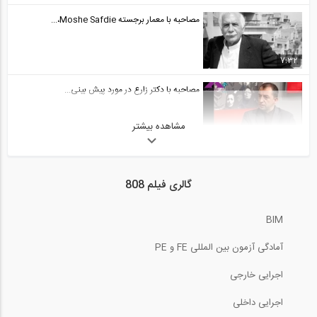
مصاحبه با معمار برجسته Moshe Safdie،...
7:32
مصاحبه با دکتر زارع در مورد پیش بینی...
مشاهده بیشتر
2:52
زیرساخت ها در حکم کاتالیزور برای کسب و...
گالری فیلم 808
7:11
BIM
سری انتقال تجربه (مهندس پورصدر)، جداساز...
آمادگی آزمون بین المللی FE و PE
اجرایی خارجی
رادیو808 شماره 81: سیستم های تعمیر پذیر...
اجرایی داخلی