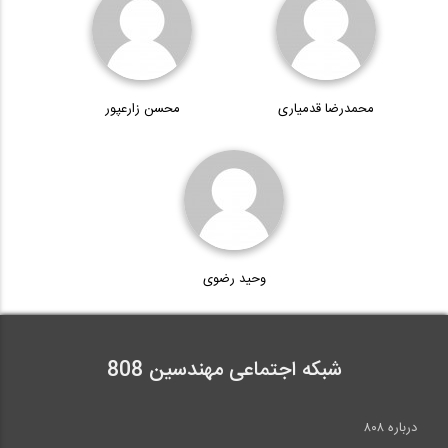
شرکت بتن بسپار صنعت، بازدید از نمایشگاه...
60:00
محمدرضا قدمیاری
محسن زارعپور
رادیو808 شماره 82= مصاحبه با کامران...
11:19
شرکت آلتایر کلایمر، بازدید از نمایشگاه...
وحید رضوی
60:00
شبکه اجتماعی مهندسین 808
درباره ۸۰۸