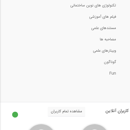
تکنولوژی های نوین ساختمانی
41:00
فیلم های آموزشی
سری انتقال تجربه (مهندس پورصدر)، تفاوت...
مستندهای علمی
مصاحبه ها
وبینارهای علمی
استفاده از اسپری فوم در عایق بندی...
گوناگون
3:35
Fun
شرکت افزون بتن کیمیا، بازدید از...
60:00
رادیو808 شماره 82= مصاحبه با کامران...
کاربران آنلاین
مشاهده تمام کاربران
17:34