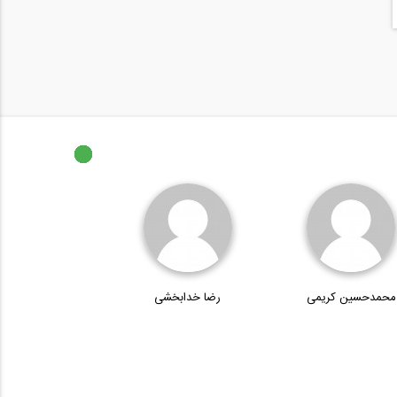
محمدحسین کریمی
رضا خدابخشی