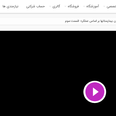
خصصی
آموزشگاه
فروشگاه
گالری
حساب شرکتی
نیازمندی ها
 بیمارستانها بر اساس عملکرد- قسمت سوم
18:42
6:4
 و نقل در آینده
آموزش مقدماتی نرم افزار ETABS
2016-...
61:55
21:3