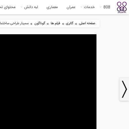
808
خدمات
عمران
معماری
لبه دانش
محتوای ت
»
»
»
»
صفحه اصلی
گالری
فیلم ها
گوناگون
سمینار طراحی ساختمان
2
37:14
آموزش مقدماتی نرم افزار ETABS
حمل
2016-...
3
1:23