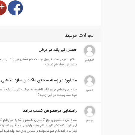
سوالات مرتبط
خمش تیر بلند در عرض
سلام . میخواستم فرمول و علت خم نشدن تیر بلند از عر
140پاسخ
بیشترش اصلا خم نمیشه
مشاوره در زمینه ساختن ماکت و سازه مذهبی
سلام.می خوایم برای ایام فاطمیه یه موکب تقریباً بزرگ در
0پاسخ
تونه مشاوره بده در این زمینه ؟
راهنمایی درخصوص کسب درامد
0پاسخ
نیاز ب درامددارم منو ترسونده واسترس بدی بهم واردکرده گیجم ونمیدونم چک