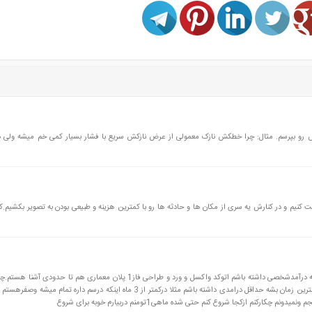
ض رو بپرسم. مثال: چرا خطکش نازک معمولی از عرض نازکش سریع با فشار بسیار کمی خم میشه ولی 
ست کنیم و در کنارش یه سری از مکان ها و حادثه ها رو با کمترین هزینه و طبیعی بودن به تصویر بکشیم
سلام.من دانشجوی ترم 7 عمران هستم.و شدیدا نیازدارم که درآمدشخصی داشته باشم اتوکد واکسل و ورد و طراحی فاز1 پلان معماری هم تا ح
ای دارید که بتونم کارپیداکنم چه مهارتهایی یادبگیرم که درکمترین زمان بشه حداقل درامدی داشته باشم مثلا درکمتر از 3 ماه اینکه درسم داره تم
ارکنم ازکجا شروع کنم حتی شده ماهی1تومنم دربیارم خوبه برای شروع