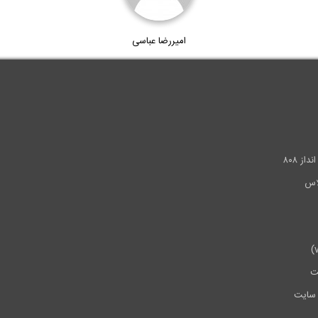
امیررضا عباسی
.
ز ۸۰۸
ت
سایت