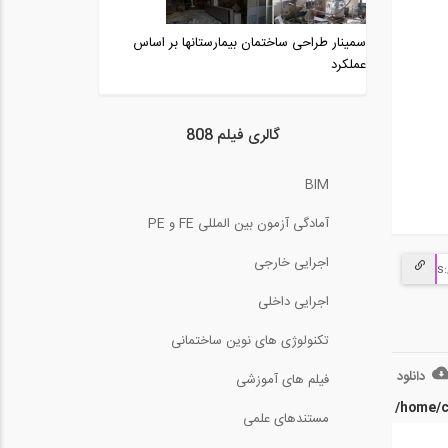
آموزش مقدماتی اسکچاپ
(ترجمه و زیرنویس...
سمینار طراحی ساختمان بیمارستانها بر اساس
15:47
عملکرد
نشست ارائه دستاوردهاي
اساتيد و دانش...
17:44
گالری فیلم 808
ایجاد زلزله ای در مقیاس
کوچک توسط...
BIM
3:04
آمادگی آزمون بین المللی FE و PE
بخشی از فیلم جلسه اول
دوره آنلاین آموزش...
اجرایی خارجی
27:40
اجرایی داخلی
اپلیکیشنی که قادر به
تشخیص زلزله است.
تکنولوژی های نوین ساختمانی
0:30
دانلود
فیلم های آموزشی
تحلیل تست های ریاضی
عمومی ۱ و ۲ کنکور...
/home/c
مستندهای علمی
2:45