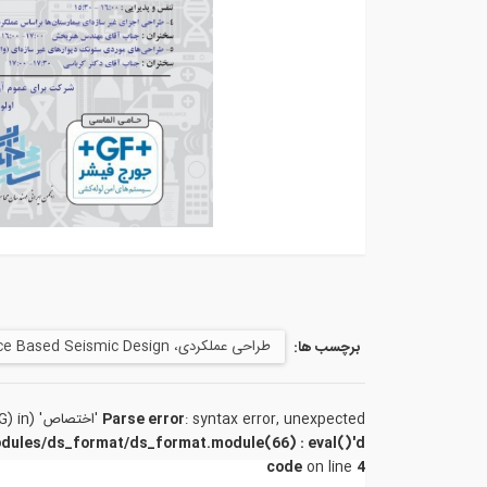
طراحی عملکردی، Performance Based Seismic Design
برچسب ها:
: syntax error, unexpected 'اختصاص' (T_STRING) in
Parse error
odules/ds_format/ds_format.module(66) : eval()'d
code
on line
4