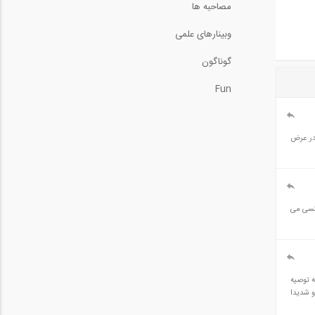
مصاحبه ها
وبینارهای علمی
گوناگون
Fun
در عرض
.کسی می
دودی آشنا هستم.چه توصیه
ام میشه وصفرهستم و شدیدا