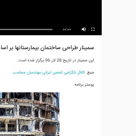
انیمیشن نحوه تزریق فوم منبسط
شونده پلی...
-...
00:00
سمینار طراحی ساختمان بیمارستانها بر ا
این سمینار در تاریخ 28 اذر 96 برگزار شده است.
منبع:
کانال تلگرامی انجمن ایرانی مهندسان محاسب
پوستر برنامه: