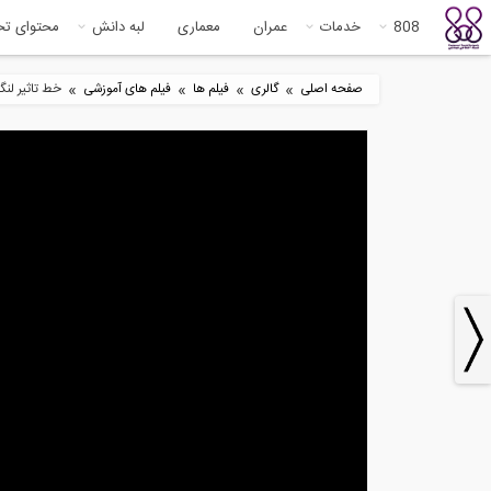
808
خدمات
عمران
معماری
لبه دانش
محتوای ت
»
»
»
»
صفحه اصلی
گالری
فیلم ها
فیلم های آموزشی
خط تاثیر لنگ
9
10:13
مروری بر نحوه نمایش، مدیریت و
بخش
آنالیز...
برش
8
13:06