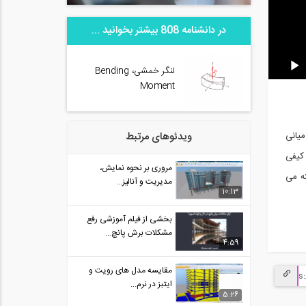
در دانشنامه 808 بیشتر بخوانید ...
لنگر خمشی، Bending
Moment
ویدئوهای مرتبط
یانی
 کیفی
مروری بر نحوه نمایش،
ته می
مدیریت و آنالیز...
10:13
بخشی از فیلم آموزشی رفع
مشکلات برش پانچ...
4:59
مقایسه مدل های رویت و
ایتبز در نرم...
5:26