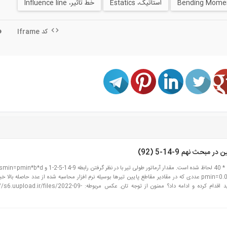
استاتیک، Estatics
خط تاثیر، Influence line
کد Iframe
حث نهم 9-14-5 (92)
کمتر است. pmin=0.0035 Asmin=0.0035*30*(40-5)=3.675 عددی که در مقادیر مقاطع پایین تیرها بوسیله نرم افزار محاسبه شده از عدد حاصله بال
است. در این موقعیت چه نظر تخصصی دارید؟ چطور باید اقدام کرده و ادامه داد؟ ممنون از توجه تان. عکس مربوطه: iles/2022-09