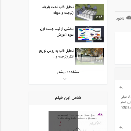
تحلیل قاب تحت بار باد
(ترجمه و دوبله...
13:06
دانلود
بخشی از فیلم جلسه اول
دوره آموزش...
4:48
تحلیل قاب به روش توزیع
لنگر (ترجمه و...
8:59
مشاهده بیشتر
DIANA Introduction
70:12
بخشی از فیلم آموزش جامع
شامل این فیلم
در سازه ای 2 طبقه، ستون ها 30 * 30 بوده و تیرها هم 30 * 40 لحاظ شده است. مقدار آرماتور طولی تیر با در نظر گرفتن رابطه 9-14-5-2-1 و Asmin=pmin*b*d خیلی
اندرکنش لرزه ای...
ا خیلی کمتر
4:59
https://s6.uupload.ir/f-
روش شیب افت- قسمت
94
فیلم
چهارم لنگر گیردار...
8:07