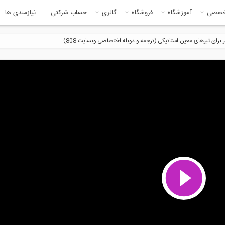
خصصی
آموزشگاه
فروشگاه
گالری
حساب شرکتی
نیازمندی ها
ر برای تیرهای معین استاتیکی (ترجمه و دوبله اختصاصی وبسایت 808)
5:26
4:5
ی از فیلم آموزشی رفع مشکلات
مقایسه مدل های رویت و ایتبز در
 پانچ...
نرم...
8:59
4:4