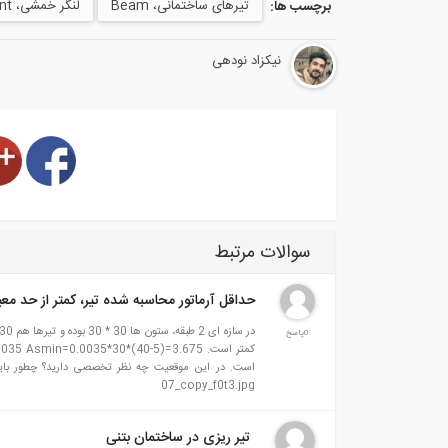
تیر‌های ساختمانی، Beam
لنگر خمشی، Bending Moment
برچسب ها:
نیکزاد نودهی
سوالات مرتبط
حداقل آرماتور محاسبه شده تیر، کمتر از حد معین در مب
0پاسخ
07_copy_f0t3.jpg
تیر ریزی در ساختمان بتنی