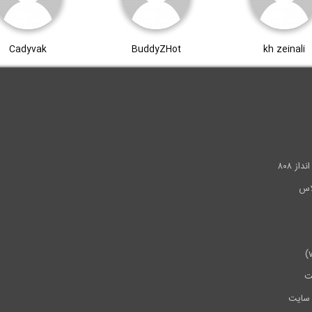
Cadyvak
BuddyZHot
kh zeinali
.
ز ۸۰۸
ت
سایت