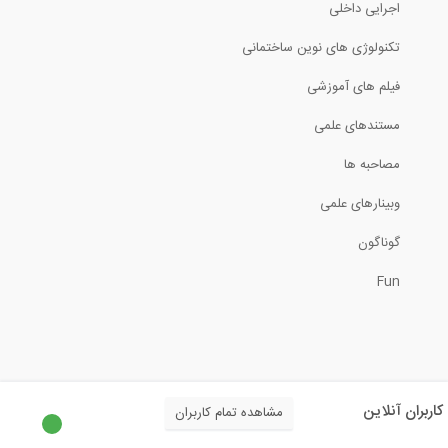
اجرایی داخلی
تحلیل قاب مسطح در نرم افزار ELPLA
تکنولوژی های نوین ساختمانی
فیلم های آموزشی
13:33
مستندهای علمی
بخشی از فیلم آموزشی نکاتی درباره...
مصاحبه ها
5:30
وبینارهای علمی
تحلیل خرپا به روش مفصل- حل سه مثال (...
گوناگون
Fun
2:20
دیاگرام آزاد یک جسم صلب ۲ (ترجمه و...
9:22
کاربران آنلاین
مشاهده تمام کاربران
معادلات برش و لنگر تیر تحت بارگذاری های...