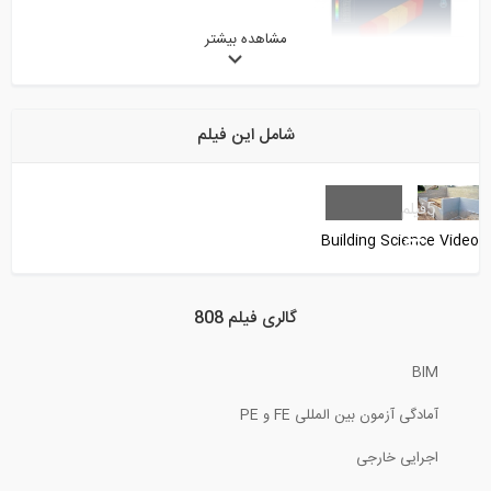
مشاهده بیشتر
5:09
فیلم وبینار آنالیز و طراحی لرزه ای و...
شامل این فیلم
87:08
برش و لنگر در تیرهای تحت بارهای مختلف (...
5
فیلم
Building Science Video
14:11
تحلیل تیر در نرم افزار ELPLA
گالری فیلم 808
BIM
11:00
آمادگی آزمون بین المللی FE و PE
بخشی از فیلم آموزش ترسیم نقشه‌ های...
اجرایی خارجی
4:44