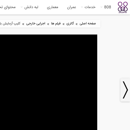
808
خدمات
عمران
معماری
لبه دانش
محتوای ت
»
»
»
»
صفحه اصلی
گالری
فیلم ها
اجرایی خارجی
کلیپ آزمایش بارگذار
0
1200:00
سخنرانی Professor Nigel
Priestley در...
طرا
0
1200:00