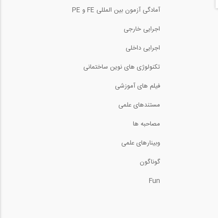
بیش از دو ساعت بازدید
آمادگی آزمون بین المللی FE و PE
مجازی در رابطه با...
اجرایی خارجی
جوشکاری با فرآیند پیشرفته
اجرایی داخلی
FCAW با پوشش...
7:17
تکنولوژی های نوین ساختمانی
کلیپی از یک کارخانه خط
تولید شمع های...
فیلم های آموزشی
3:00
مستندهای علمی
دستگاه اتوماتیک تولید دال-
بتن توخالی (...
مصاحبه ها
2:00
وبینارهای علمی
معرفی کامل سیستم جداساز
لرزه ای پاندولی...
گوناگون
4:31
Fun
کلیپی بسیار جالب از مراحل
کارگاهی (با...
6:00