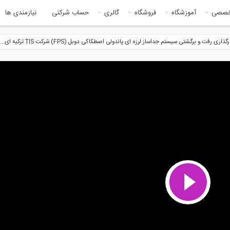
خصصی
آموزشگاه
فروشگاه
گالری
حساب شرکتی
نیازمندی ها
ی رفت و برگشتی سیستم جداساز لرزه ای پاندولی اصطکاکی دوبل (FPS) شرکت TIS ترکیه ای...
1200:0
سخنرانی Sean Gledhill در همایش
تکنولوژی برتر بتن پیشتنیده با
حی...
توضیحات...
1200:0