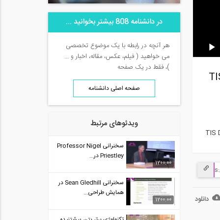
در دانشنامه 808 بیشتر بخوانید ...
هر آنچه در رابطه با یک موضوع تخصصی
می خواهید ( فیلم، عکس، مقاله، اخبار و ...
)، فقط در یک صفحه
 برگشتی سیستم جداساز لرزه ای پاندولی اصطکاکی دوبل (FPS) شرکت TIS
صفحه اصلی دانشنامه
ویدئوهای مرتبط
TIS 
سخنرانی Professor Nigel
Priestley در...
1200:00
سخنرانی Sean Gledhill در
همایش طراحی...
دانلود
1200:00
تکنولوژی برتر بتن پیشتنیده