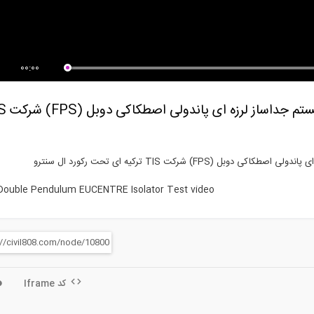
سخنرانی Trevor Kelly در همایش
تکنولوژی مورد استفاده در صنعتی
حی...
سازی...
00:00
کلیپ آزمایش بارگذاری رفت و
) شرکت TIS ترکیه ای تحت رکورد ال سنترو
Double Pendulum EUCENTRE Isolator Test video
کد Iframe