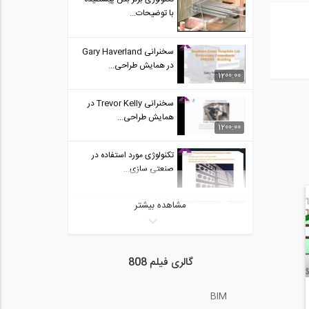
با توضیحات...
سخنرانی Gary Haverland
در همایش طراحی...
1200:00
سخنرانی Trevor Kelly در
همایش طراحی...
1200:00
تکنولوژی مورد استفاده در
صنعتی سازی...
مشاهده بیشتر
نکات آموزشی با الکترود
7018 کم هیدروژن...
9:15
سخنرانی انجمن بتن آمریکا
گالری فیلم 808
در مورد خرپای...
BIM