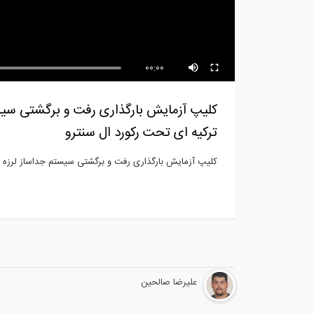
سخنرانی Gary Haverland در
همایش طراحی...
طرا
00:00
ترکیه ای تحت رکورد ال سنترو
کلیپ آزمایش بارگذاری رفت و برگشتی سیستم جداساز لرزه ای پاندولی اصطکاکی دوبل (FPS
علیرضا صالحین