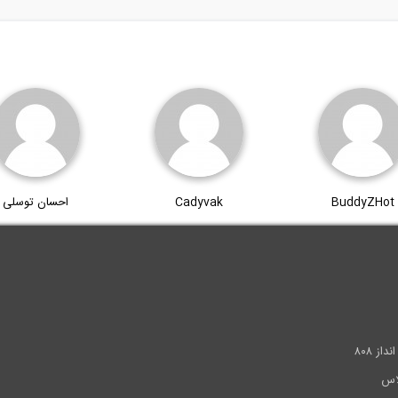
BuddyZHot
Cadyvak
احسان توسلی
.
ز ۸۰۸