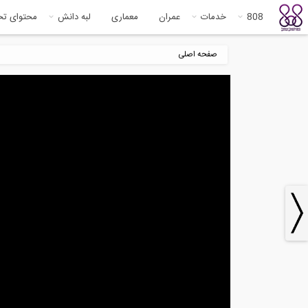
808
خدمات
عمران
معماری
لبه دانش
محتوای ت
صفحه اصلی