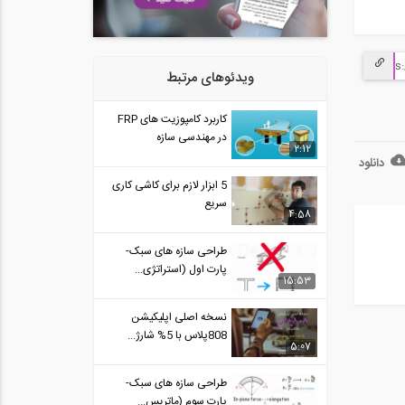
ویدئوهای مرتبط
کاربرد کامپوزیت های FRP
در مهندسی سازه
2:12
دانلود
5 ابزار لازم برای کاشی کاری
سریع
4:58
طراحی سازه های سبک-
پارت اول (استراتژی...
15:53
نسخه اصلی اپلیکیشن
808پلاس با 5% شارژ...
5:07
طراحی سازه های سبک-
پارت سوم (ماتریس...