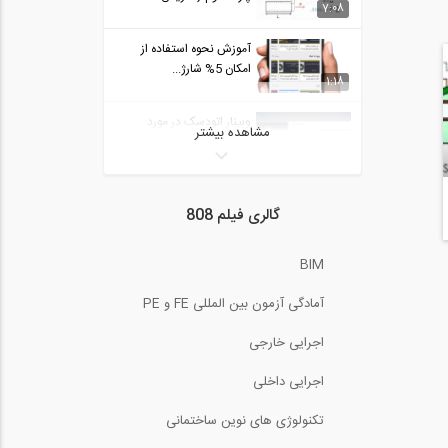
7:08
آموزش نحوه استفاده از
امکان 5% شارژ...
1:18
وبینار اتودسک در مورد
مشاهده بیشتر
هوش مصنوعی در...
20:22
تمرین مدلسازی سازه بتنی
گالری فیلم 808
در نرم افزار...
62:02
BIM
وبینار اتودسک در مورد
هوش مصنوعی در...
20:22
آمادگی آزمون بین المللی FE و PE
کاربرد اتصال آویزی IUS در
اجرایی خارجی
سازه های چوبی
0:47
اجرایی داخلی
ماسه های روان چگونه باعث
تکنولوژی های نوین ساختمانی
فروریزش یک سد...
1:19