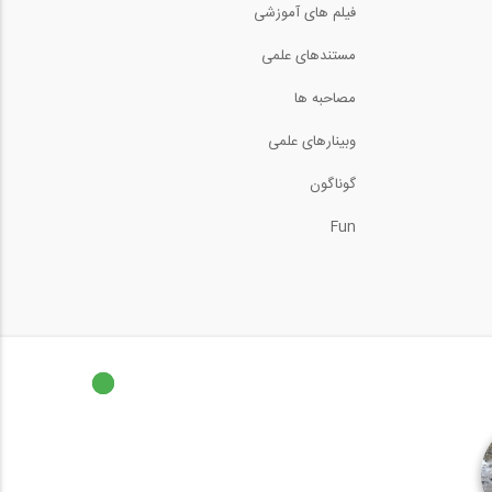
فیلم های آموزشی
مقاومت خمشی تیر بتن
مستندهای علمی
مسلح
3:49
مصاحبه ها
تحلیل سازه- نامعین
وبینارهای علمی
استاتیکی
10:54
گوناگون
بیست و نهمین نشست
انجمن ایرانی مهندسین...
Fun
98:27
وبینار مهندسی زلزله و
دینامیک خاک
129:17