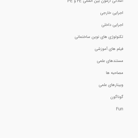
آمادگی آزمون بین المللی FE و PE
تست دینامیکی بر روی میراگر ویسکوز تولید...
اجرایی خارجی
اجرایی داخلی
1:11
تکنولوژی های نوین ساختمانی
طراحی ست آپ ازمایش میراگر
فیلم های آموزشی
0:46
مستندهای علمی
مفهوم واقعیت در معماری
مصاحبه ها
وبینارهای علمی
13:29
گوناگون
تعریف ساختمان صنعتی در Tekla
Structures...
Fun
31:29
آموزش کنترل جابجایی نسبی توسط گزینه...