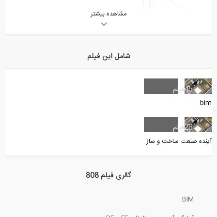
مشاهده بیشتر
13:37
معرفی کامل مبحث Spatial Variability...
شامل این فیلم
39:30
اصول مدیریت ساخت- مقدمه (ترجمه و دوبله...
45
فیلم
bim
2:31
28
فیلم
آینده خود را مهندسی کنید
آینده صنعت ساخت و ساز
10:24
گالری فیلم 808
روش های طراحی سازه های بتن مسلح
(ترجمه...
BIM
7:46