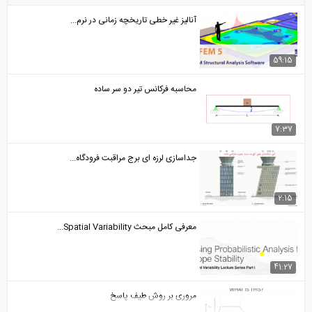
آنالیز غیر خطی تاریخچه زمانی در نرم...
59:15
محاسبه فركانس تير دو سر ساده
7:37
جداسازی لرزه ای برج مراقبت فرودگاه...
2:15
معرفی کامل مبحث Spatial Variability...
41:27
مروری بر روش طیف پاسخ