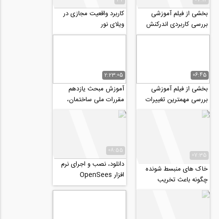
بخشی از فیلم آموزشی
کاربرد واقعیت مجازی در
بررسی کاربردی اندرکنش
ویلای نور
خاک و سازه از منظر آیین
نامه ۲۸۰۰
2:23:05
06:45
بخشی از فیلم آموزشی
آموزش مبحث یازدهم
بررسی مهمترین تغییرات
مقررات ملی ساختمان،
مبحث نهم ویرایش پنجم
طرح و اجرای صنعتی
(۹۹) و کاربرد...
ساختمان ها
08:55
07:35
دانلود، ‌نصب و اجرای نرم
خاک های منبسط شونده
افزار OpenSees
چگونه باعث تخریب
ساختمان ها می شوند؟
‌(ترجمه و زیرنویس...