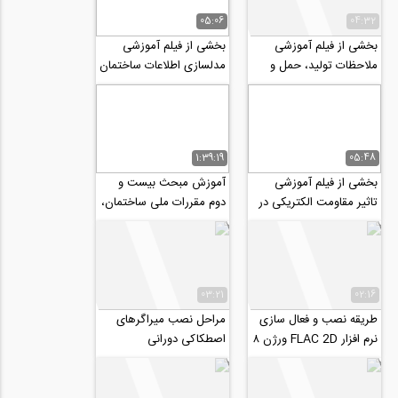
05:06
04:32
بخشی از فیلم آموزشی
بخشی از فیلم آموزشی
ملاحظات تولید، حمل و
مدلسازی اطلاعات ساختمان
اجرای آسفالت
با نرم افزار Tekla
structures
1:39:19
05:48
بخشی از فیلم آموزشی
آموزش مبحث بیست و
تاثیر مقاومت الکتریکی در
دوم مقررات ملی ساختمان،
میزان دوام و خوردگی سازه
مراقبت و نگهداری
های‌ بتنی...
ساختمان
03:21
02:16
طریقه نصب و فعال سازی
مراحل نصب میراگرهای
نرم افزار FLAC 2D ورژن ۸
اصطکاکی دورانی
بیمارستان آتیه ۲