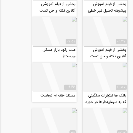
بخشی از فیلم آموزش
بخشی از فیلم آموزشی
پیشرفته تحلیل غیر خطی
آنلاین نکته و حل تست
سازه های بتنی با ETABS
الاستیسیته، ویژه کنکور
دکتری عمران ۹۹
07:51
06:37
بخشی از فیلم آموزش
علت رکود بازار مسکن
آنلاین نکته و حل تست
چیست؟
دینامیک سازه ها، ویژه
کنکور دکتری عمران...
1:19:46
02:57
بانک ها اعتبارات سنگینی
مستند خانه ام کجاست
که به سرمایه‌دارها در حوزه
مسکن داده اند را
نتوانستند...
32
07:12