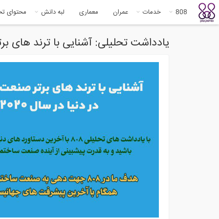
808
خدمات
عمران
معماری
لبه دانش
محتوای ت
یادداشت تحلیلی: آشنایی با ترند های برتر