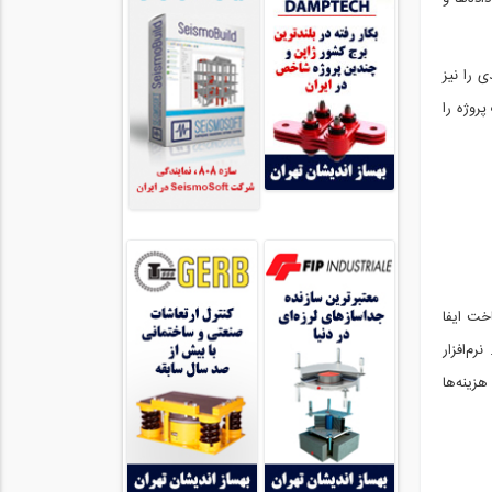
 را نیز
نندگان بر این باور هستند که BIM آینده اطلاعات پروژه را
خت ایفا
ازد. نرم‌افزار
زینه‌ها