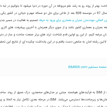
 بهتر از روند رو به رشد علم مربوطه در آن حوزه در دنیا میشود تا بتوانیم در لبه د
کی در حوزه
ن المللی مهندسان عمران و معماری برای ورود به حرفه
تصمیم به فعالیت در مسیر جد
معه عمران و معماری کشور باشد و از سوی دیگر همزمان با آخرین پیشرفت های کاری
عات مربوطه را از طریق سایت 808 به علاقه مندان عرضه کنیم. از این رو اولین قدم شناخت ترند های برتر صنعت ساخت و ساز در 
 لاتین رشته امان به منابعی دست یافتم و در این یادداشت چکیده ای از نتایج این تحقیق
صفحه مستقیم BIM808.com
متخصصان معماری، مهندسی و ساخت‌وساز (AEC) با استفاده از BIM به فرآیندهای هوشمند مبتنی بر مدل‌های سه‌بعدی، درک عمیق از رون
ابزاری برای برنامه‌ریزی، طراحی، ساخت و مدیریت مؤثر ساختمان‌ها و زیرساخت‌ها دسترسی می‌یابند. BIM در مرحله بعدی تکامل نی
ی طراحی، ساخت و عملیات را ممکن می‌سازد. این رویکرد باعث پیش‌بینی اطلاعات و دا