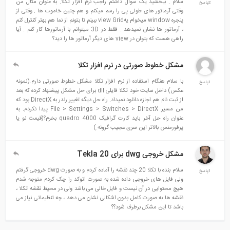
سلام . ببخشید یک سوال داشتم راجب نرم افزار تکلا. به عنوان مثال من
2پاسخ
وقتی آرماتور های طولی پی را رسم میکنم و هم چنین خاموت ها . وقتی از
پنجره window میخوام یهview Grid ببینم تا بتونم از نما هم بهتر کنترل کنم
، آرماتور ها نشان نمیدهد . فقط در 3D میتوانم با آرماتورها کار کنم . آیا
راهی هست که بتوان در view های دیگر آرماتور ها را دید؟
مشکل خطوط صورتی در نرم افزار تکلا
با سلام هنگام استفاده از نرم افزار تکلا مشکل خطوط صورتی دارم.(نمونه
1پاسخ
عکس) داخل سایت خود تکلا فایلی dll برای حل مشکل پیشنهاد کرده که بعد
از ثبت نام هم اجازه دانلود نمیداد. راه حل دیگه تغییر رندر به DirectX بود که
من مسیر File > Settings > Switches > DirectX پیدا نکردم. به
عنوان راه حل آخر باید کارت گرافیک quadro 4000 بخرم؟(قیمت نو یا
پرفورمنس بالاتر این سری عجیب گرونه.)
مشکل خروجی dwg برای Tekla 20
سلام بنده با تکلا 20 چند نقشه را آماده کردم و به صورت dwg خروجی گرفتم
1پاسخ
ولی فایل های خروجی داده شده به صورت اتوکد را چک کردم متوجه شدم
هیچ محتوایی در آن نیست و فایل خالی می باشد ولی در محیط نقشه تکلا ،
نقشه ها به صورت کامل بدون اشکالی نشان می دهد ، چه تنظیماتی نیاز می
باشد تا این مشکل برطرف شود؟؟