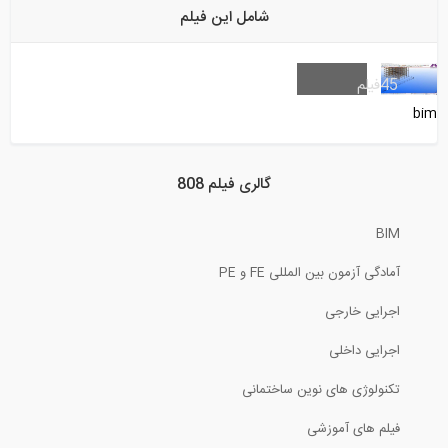
شامل این فیلم
3:48
چالش های طراحی و اجرای ساختمان های...
45
فیلم
bim
5:24
نحوه دانلود نسخه آزمایشی نرم افزار...
گالری فیلم 808
BIM
3:41
آمادگی آزمون بین المللی FE و PE
خط تاثیر لنگر برای تیرهای معین استاتیکی...
اجرایی خارجی
10:36
اجرایی داخلی
طراحی سازه فولادی یک انبار در نرم افزار...
تکنولوژی های نوین ساختمانی
فیلم های آموزشی
8:29