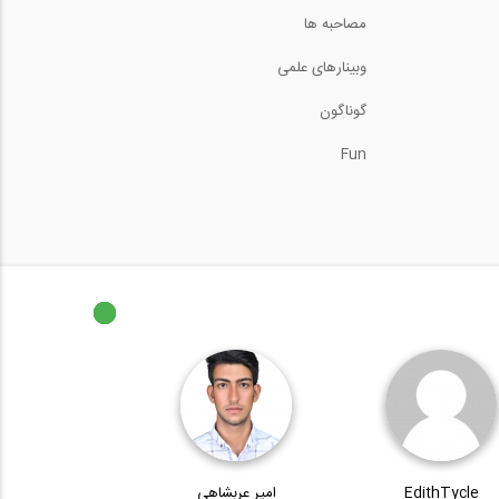
مصاحبه ها
وبینارهای علمی
گوناگون
Fun
EdithTycle
امیر عربشاهی