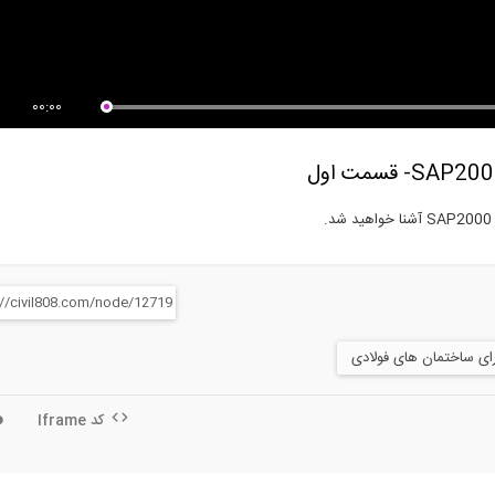
فظت از انکر بولت ها حین بتن
تعریف یک زلزله مصنوعی در نرم
ی
افزار...
00:00
ی ساختمان های فولادی
کد Iframe