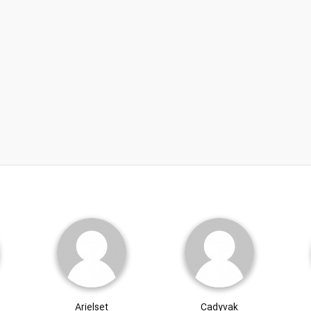
Arielset
Cadyvak