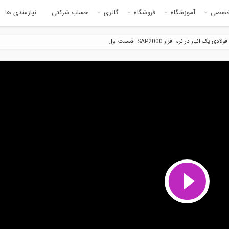
خصصی
آموزشگاه
فروشگاه
گالری
حساب شرکتی
نیازمندی ها
یک انبار در نرم افزار SAP2000- قسمت اول
4:05
1:4
لیز کمتر از یک دقیقه ای تیر در
نحوه تزریق گروت در ترک افقی کف
..
11:57
4:2