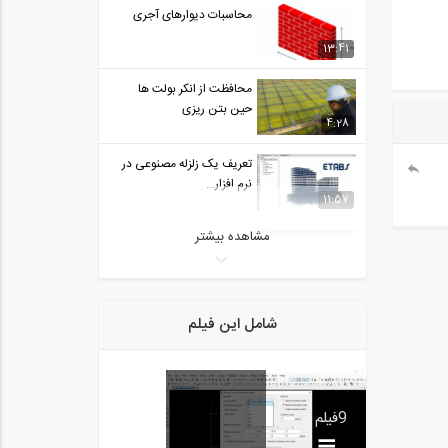
محاسبات دیوارهای آجری
13:41
محافظت از انکر بولت ها
حین بتن ریزی
4:28
تعریف یک زلزله مصنوعی در
نرم افزار...
11:57
مشاهده بیشتر
روش پرینت گرفتن در نرم
افزار اتوکد روی...
3:59
مدل سازی یک ساختمان
شامل این فیلم
تجاری در نرم افزار...
44:26
تخصیص بارهای لرزه ای و
ترکیب بارها در...
9
فیلم
11:28