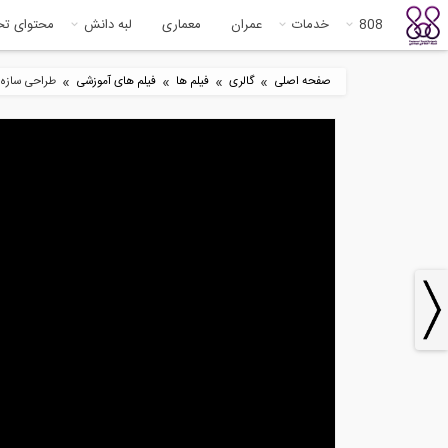
808
خدمات
عمران
معماری
لبه دانش
محتوای ت
»
»
»
»
صفحه اصلی
گالری
فیلم ها
فیلم های آموزشی
طراحی سازه فولادی 
9
47:31
آموزش تسلیح خاک- پارت چهارم
آنا
نرم.
8
13:41