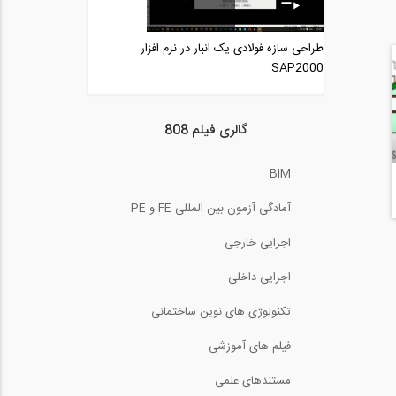
آنالیز و طراحی در نرم افزار
ETABS 2015
طراحی سازه فولادی یک انبار در نرم افزار
9:05
SAP2000
طراحی دال RCC در نرم افزار
ETABS 2016-...
12:17
گالری فیلم 808
بررسی بی نظمی های
پیچشی با بارهای لرزه...
BIM
15:02
آمادگی آزمون بین المللی FE و PE
آنالیز تاریخچه زمانی در نرم
افزار ETABS...
اجرایی خارجی
25:28
اجرایی داخلی
ترسیم نمودارهای برش و لنگر
بدون استفاده...
تکنولوژی های نوین ساختمانی
15:09
فیلم های آموزشی
نکاتی از ناپایداری سازه های
فضاکار از...
مستندهای علمی
5:00