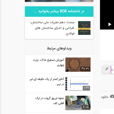
در دانشنامه 808 بیشتر بخوانید ...
مبحث دهم مقررات ملی ساختمان،
طراحی و اجرای ساختمان های
فولادی
ویدئوهای مرتبط
آموزش تسلیح خاک- پارت
چهارم
47:31
آنالیز کمتر از یک دقیقه ای تیر
در نرم...
1:49
دانلود
نحوه تزریق گروت در ترک
افقی کف
4:05