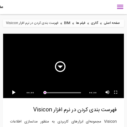
»
»
»
»
 اصلی
گالری
فیلم ها
BIM
فهرست بندی کردن در نرم افزار Visicon
5:18
3:14
50
مدل بیم (ترجمه و دوبله
کاربرد نرم افزار Visicon
اختصاصی موسسه...
برای مهندسان...
5:57
5:16
12
00:00
00:00
سنجی در نرم افزار
ارزیابی مشکلات در نرم
بررسی مدل در نرم افزار
Vi
افزار Visicon
Visicon
رست بندی کردن در نرم افزار Visicon
Visicon مجموعه‌ای ابزارهای کاربردی به منظور مدلسازی اطلاعات