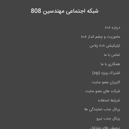
شبکه اجتماعی مهندسین 808
ه ۸۰۸
ریت و چشم انداز ۸۰۸
شن ۸۰۸ پلاس
س با ما
اری با ما
اک ویژه (vip)
بران عضو سایت
ت های عضو سایت
یط استفاده
ال جذب نمایندگی ها
ال جذب نیرو
ش های متداول