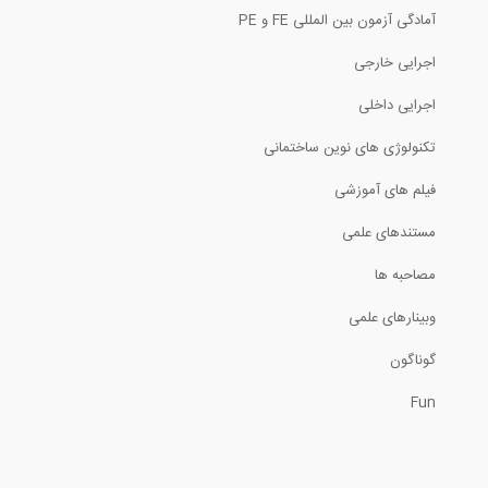
آمادگی آزمون بین المللی FE و PE
تحلیل سازه در نرم افزار Visicon
اجرایی خارجی
اجرایی داخلی
شناسایی تداخلات در نرم افزار Visicon
تکنولوژی های نوین ساختمانی
فیلم های آموزشی
1
مستندهای علمی
وبینار اتودسک در مورد هوش مصنوعی در...
مصاحبه ها
2
وبینارهای علمی
درک مفهوم بیم در یک دقیقه (ترجمه و...
گوناگون
Fun
مدیریت تغییرات مدل در نرم افزار Visicon