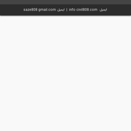
ایمیل: info civil808.com | ایمیل: saze808 gmail.com