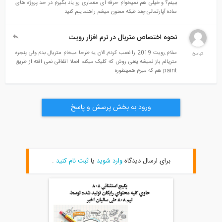
ببینم؟ و خیلی هم نمیخوام حرفه ای معماری رو یاد بگیرم در حد پروژه های
ساده آپارتمانی چند طبقه ممنون میشم راهنماییم کنید
نحوه اختصاص متریال در نرم افزار رویت
سلام.رویت 2019 را نصب کردم.الان یه طرحا میخام متریال بدم ولی پنجره
متریالم باز نمیشه.یعنی روش که کلیک میکنم اصلا اتفاقی نمی افته.از طریق
paint هم که میرم همینطوره
ورود به بخش پرسش و پاسخ
برای ارسال دیدگاه
وارد شوید
یا
ثبت نام کنید
.