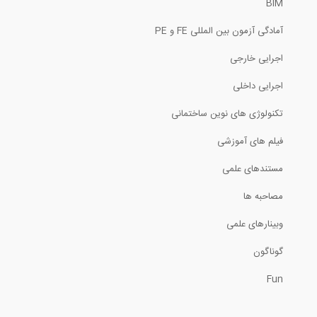
BIM
آمادگی آزمون بین المللی FE و PE
تحلیل سازه در نرم افزار Visicon
اجرایی خارجی
اجرایی داخلی
شناسایی تداخلات در نرم افزار Visicon
تکنولوژی های نوین ساختمانی
فیلم های آموزشی
1
مستندهای علمی
فیلم وبینار ترندهای حوزه تکنولوژی های...
مصاحبه ها
53
وبینارهای علمی
کاربرد نرم افزار Visicon برای مهندسان...
گوناگون
Fun
وبینار اتودسک در مورد هوش مصنوعی در...