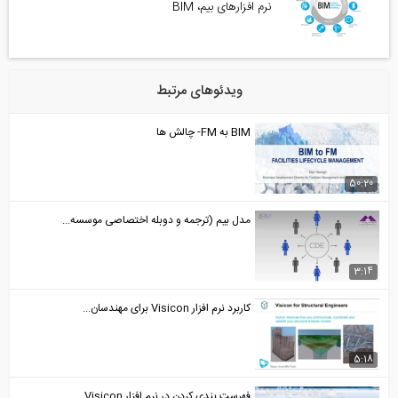
نرم افزارهای بیم، BIM
ویدئوهای مرتبط
BIM به FM- چالش ها
5
مدل بیم (ترجمه و دوبله اختصاصی موسسه...
کاربرد نرم افزار Visicon برای مهندسان...
فهرست بندی کردن در نرم افزار Visicon