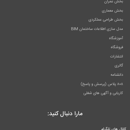
عمران
معماری
طراحی عملکردی
ازی اطلاعات ساختمان BIM
شگاه
گاه
رات
ی
امه
ابی و آگهی های شغلی
مارا دنبال کنید:
ای تلگرام