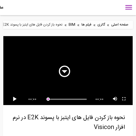
»
»
»
»
 اصلی
گالری
فیلم ها
BIM
نحوه باز کردن فایل های ایتبز با پسوند E2K در نرم افزار Visicon
5:18
3:14
50
مدل بیم (ترجمه و دوبله
کاربرد نرم افزار Visicon
اختصاصی موسسه...
برای مهندسان...
6:43
4:44
6
00:00
00:00
 بندی کردن در نرم
ابزارهای اندازه گیری در نرم
گزارش گیری در نرم افزار
افزار...
Visicon
نحوه باز کردن فایل های ایتبز با پسوند E2K در نرم
ر Visicon