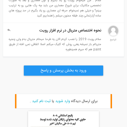
سلام . من میخوام رویت رو یاد بگیرم و اول معماری و بعد به صورت
تخصصی مکانیک برای شروع معماری من باید چه پک هایی رو به ترتیب
ببینم؟ و خیلی هم نمیخوام حرفه ای معماری رو یاد بگیرم در حد پروژه های
ساده آپارتمانی چند طبقه ممنون میشم راهنماییم کنید
نحوه اختصاص متریال در نرم افزار رویت
سلام.رویت 2019 را نصب کردم.الان یه طرحا میخام متریال بدم ولی پنجره
متریالم باز نمیشه.یعنی روش که کلیک میکنم اصلا اتفاقی نمی افته.از طریق
paint هم که میرم همینطوره
ورود به بخش پرسش و پاسخ
برای ارسال دیدگاه
وارد شوید
یا
ثبت نام کنید
.