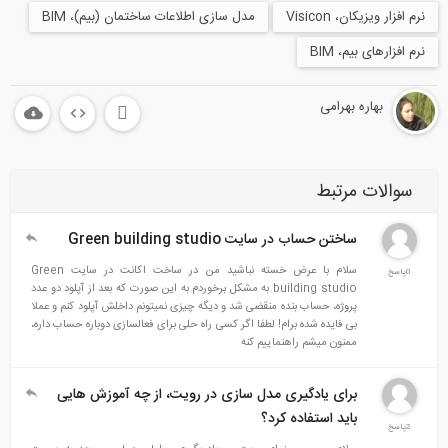
ار ویزیکان، Visicon
مدل سازی اطلاعات ساختمان (بیم)، BIM
زارهای بیم، BIM
بهاره بهرامی
الات مرتبط
ساختن حساب در سایت Green building studio
سلام با عرض خسته نباشید من در ساخت اکانت در سایت Green
building studio به مشکل برخوردم به این صورت که بعد از آپلود دو عدد
پروژه، حساب بنده منقضی شد و دیگه چیزی نمیتونم داخلش آپلود کنم و عملا
بی فایده شده برام! لطفا اگر کسی راه حلی برای فعالسازی دوباره حساب داره،
ممنون میشم راهنماییم کنه
برای یادگیری مدل سازی در رویت، از چه آموزش هایی
باید استفاده کرد؟