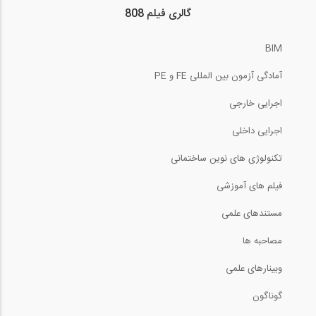
ضریب k در توزیع نیروی جانبی زلزله در...
گالری فیلم 808
BIM
3:22
آمادگی آزمون بین المللی FE و PE
سمينار پيچ هاي ترك كنترل- قسمت هفتم
اجرایی خارجی
30:26
اجرایی داخلی
سمينار پيچ هاي ترك كنترل- قسمت هشتم
تکنولوژی های نوین ساختمانی
فیلم های آموزشی
30:26
مستندهای علمی
استفاده از دستور poly و Intersecting...
مصاحبه ها
0:38
وبینارهای علمی
نحوه وارد نمودن خطوط شبکه از برنامه...
گوناگون