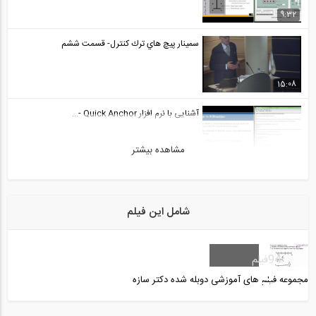
9:32
سمينار پيچ هاي ترك كنترل- قسمت ششم
15:08
آشنایی با نرم افزار Quick Anchor -...
مشاهده بیشتر
6:10
اعمال نشست تکیه گاهی در ETABS 2015
شامل این فیلم
1:16
معرفی نرم افزار طراحی بهینه سازه ( ACE...
94
فیلم
مجموعه فیلم های آموزشی دوبله شده دکتر سازه
13:03