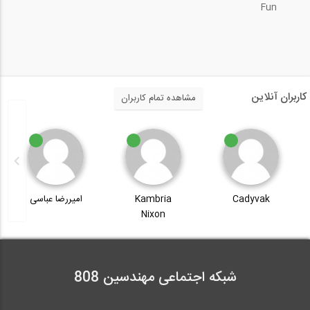
Fun
1:34
تعیین نیروی دیافراگم در ETABS 2015
4:39
کاربران آنلاین
مشاهده تمام کاربران
آموزش حجم های پوسته ای در رویت
11:33
دینامیک سازه ای - قسمت ششم
Cadyvak
Kambria
امیررضا عباسی
Nixon
14:48
شبکه اجتماعی مهندسین 808