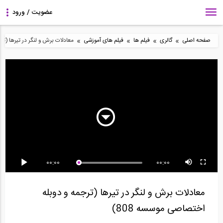
»
»
»
»
صفحه اصلی
گالری
فیلم ها
فیلم های آموزشی
معادلات برش و لنگر در تیرها (ترج
1:01
2:10
4:06
آموزش نصب و کرک نرم
آموزش نصب و کرک نرم
هنگام وقوع زلزله به کجا
افزار ETABS 2015
افزار Etabs 9.7.4
پناه ببریم؟
14:05
13:06
62:53
00:00
00:00
فیلم آموزش تکلا استراکچر
آموزش جوشکاری (قسمت
آموزش جوشکاری (قسمت
به زبان انگلیسی
۱: اصول اولیه)
2: ایمنی در جوشکاری...
معادلات برش و لنگر در تیرها (ترجمه و دوبله
اختصاصی موسسه 808)