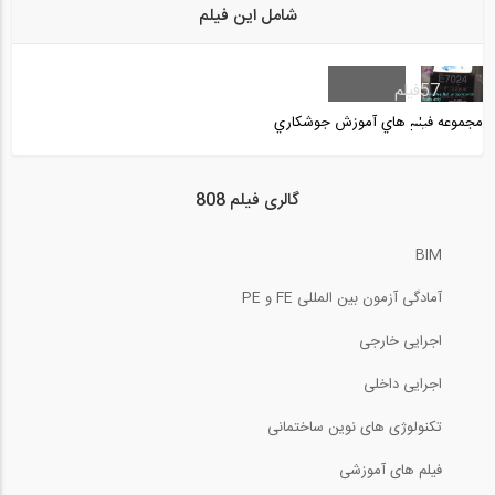
شامل این فیلم
8:29
نکات آموزشی با الکترود 7018 کم هیدروژن...
57
فیلم
مجموعه فيلم هاي آموزش جوشكاري
9:15
نکات جوشکاری با الکترود 7018 فرآیند...
گالری فیلم 808
BIM
10:46
آمادگی آزمون بین المللی FE و PE
بیش از دو ساعت بازدید مجازی در رابطه با...
اجرایی خارجی
اجرایی داخلی
جوشکاری با فرآیند پیشرفته FCAW با پوشش...
تکنولوژی های نوین ساختمانی
فیلم های آموزشی
7:17