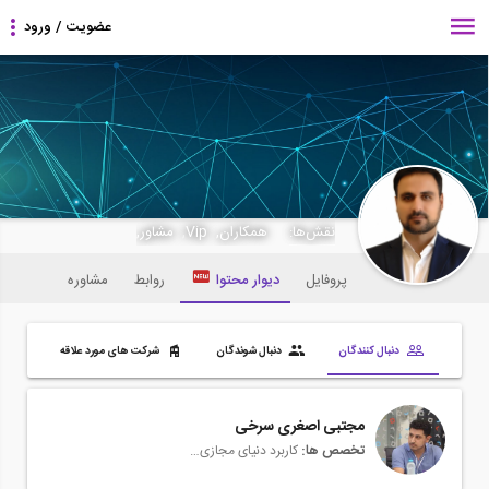
m.yazdan
نقش‌ها:
همکاران, Vip, مشاور,
پروفایل
دیوار محتوا
روابط
مشاوره
دنبال کنندگان
دنبال شوندگان
شرکت های مورد علاقه
مجتبی اصغری سرخی
تخصص ها:
کاربرد دنیای مجازی در صنعت ساختمان