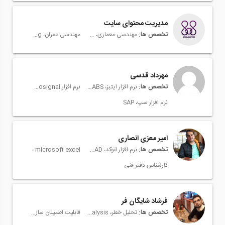
مدیریت محتوای سایت
تخصص ها:
مهندسی معماری، Architectural Engineering
مهندسی عمران، Civil Engineering
مهرداد قدسی
تخصص ها:
نرم افزار ایتبز، ETABS
نرم افزار Seismosignal
نرم افزار سپ، SAP
امیر معزی انصاری
تخصص ها:
نرم افزار اتوکد، AutoCAD
microsoft excel
کارشناس دفتر فنی
فرشاد شایگان فر
تخصص ها:
تحلیل خطر، Risk Analysis
قابلیت اطمینان سازه ها