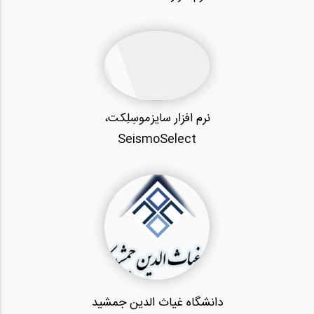
نرم افزار سایزموسِلِکت،
SeismoSelect
دانشگاه غیاث الدین جمشید