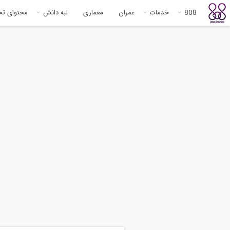
808
خدمات
عمران
معماری
لبه دانش
محتوای ت