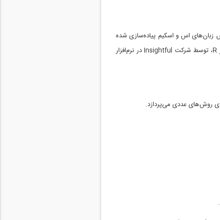
که بر اساس زبان‌های اس و اسکیم پیاده‌سازی شده
است. این نرم‌افزار متن باز، تحت اجازه‌نامه عمومی همگانی گنو عرضه شده و به رایگان قابل دسترس است. زبان اس بجز R، توسط شرکت Insightful در نرم‌افزار
ری روش‌های عددی می‌پردازد.