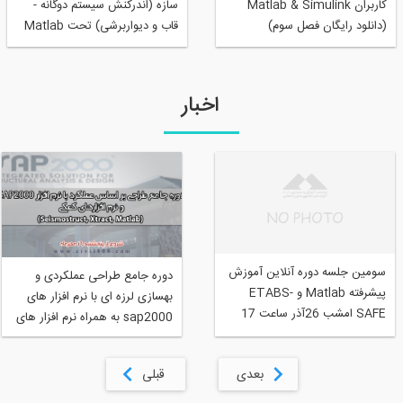
کاربران Matlab & Simulink
سازه (اندرکنش سیستم دوگانه -
(دانلود رایگان فصل سوم)
قاب و دیواربرشی) تحت Matlab
اخبار
سومین جلسه دوره آنلاین آموزش
دوره جامع طراحی عملکردی و
پیشرفته Matlab و ETABS-
بهسازی لرزه ای با نرم افزار های
SAFE امشب 26آذر ساعت 17
sap2000 به همراه نرم افزار های
کمکی MATLAB-XTRACT-
SEISMOSIGNAL
بعدی
قبلی