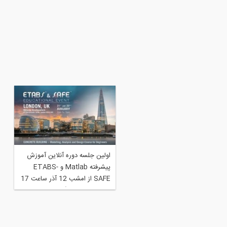
گزاري دورۀ آموزشي نرم افزار
اولین جلسه دوره آنلاین آموزش
MATLAB به اهتمام مؤسسۀ آب
پیشرفته Matlab و ETABS-
نشگاه تهران
SAFE از امشب 12 آذر ساعت 17
، اولین جلسه رایگان