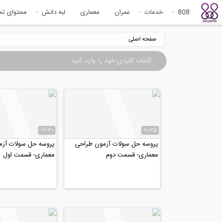
808
خدمات
عمران
معماری
لبه دانش
محتوای ت
صفحه اصلی
06:30
01:35
پروسه حل سولات آزمون طراحی
پروسه حل سولات آز
معماری- قسمت دوم
معماری- قسمت اول