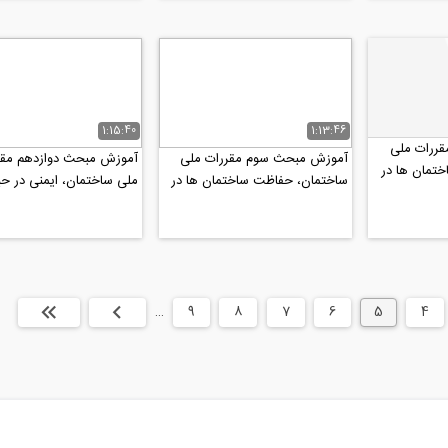
1:15:40
1:13:46
ررات ملی
آموزش مبحث سوم مقررات ملی
آموزش مبحث دوازدهم مقر
تمان ها در
ساختمان، حفاظت ساختمان ها در
ملی ساختمان، ایمنی در ح
برابر حریق (پارت ۱)
اجرای کار- ویژه آزمون نظام.
4
5
6
7
8
9
…
بعدی
انتها »