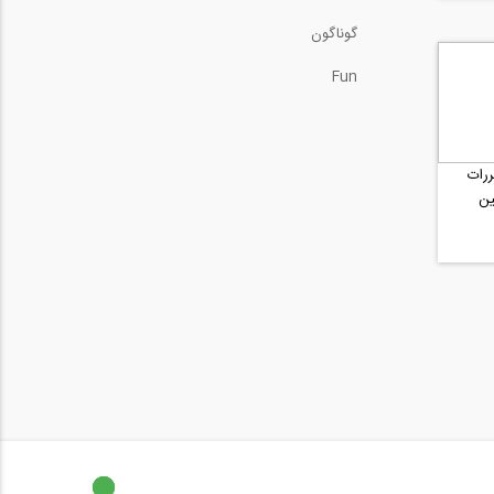
گوناگون
Fun
رات
ین
..