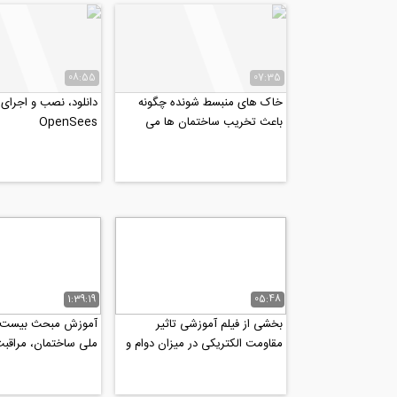
08:55
07:35
خاک های منبسط شونده چگونه
دانلود، ‌نصب و اجرای ن
باعث تخریب ساختمان ها می
OpenSees
شوند؟ ‌(ترجمه و زیرنویس...
1:39:19
05:48
بخشی از فیلم آموزشی تاثیر
آموزش مبحث بیست و
مقاومت الکتریکی در میزان دوام و
ملی ساختمان، مراقبت
خوردگی سازه های‌ بتنی...
ساختمان