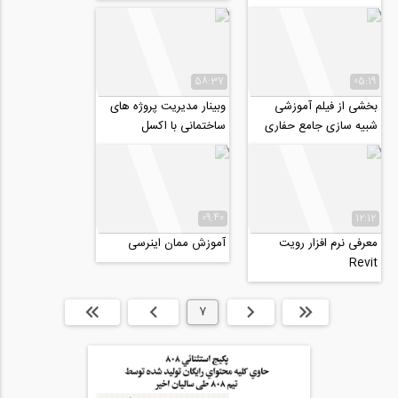
موضوع: "کاربرد واقعیت...
58:37
05:19
بخشی از فیلم آموزشی
وبینار مدیریت پروژه‌ های
شبیه سازی جامع حفاری
ساختمانی با اکسل
مکانیزه سپری تونل با
TBM در نرم افزار...
09:40
12:12
معرفی نرم افزار رویت
آموزش ممان اینرسی
Revit
ابتدا
قبلی
7
بعدی
انتها »