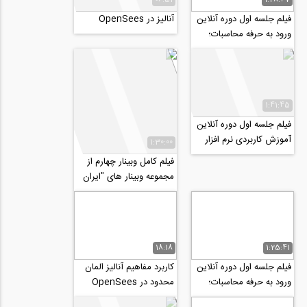
فیلم جلسه اول دوره آنلاین
آنالیز در OpenSees
ورود به حرفه محاسبات؛
طراحی سازه های فولادی
1:41:45
فیلم جلسه اول دوره آنلاین
آموزش کاربردی نرم افزار
1:30:00
PLAXIS 2D 2020
فیلم کامل وبینار چهارم از
مجموعه وبینار های "ایران
پس از کرونا چه شکلی...
18:18
1:25:41
فیلم جلسه اول دوره آنلاین
کاربرد مفاهیم آنالیز المان
ورود به حرفه محاسبات؛
محدود در OpenSees
آیین نامه ۲۸۰۰+ بارگذاری