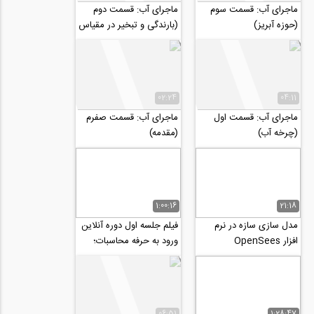
ماجرای آب: قسمت سوم
ماجرای آب: قسمت دوم
(حوزه آبریز)
(بارندگی و تبخیر در مقیاس
جهانی)
02:24
04:11
ماجرای آب: قسمت اول
ماجرای آب: قسمت صفرم
(چرخه آب)
(مقدمه)
1:00:16
21:18
مدل سازی سازه در نرم
فیلم جلسه اول دوره آنلاین
افزار OpenSees
ورود به حرفه محاسبات؛
طراحی سازه های بتنی
06:51
1:28:47