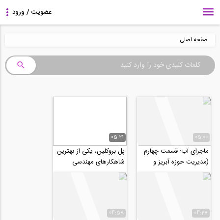
صفحه اصلی
05:21
05:00
ماجرای آب: قسمت چهارم
پل بروکلین، یکی از بهترین
(مدیریت حوزه آبریز و
شاهکارهای مهندسی
تعریف خشکسالی)
(ترجمه و زیرنویس
اختصاصی موسسه ۸۰۸)
04:58
04:27