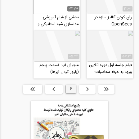
03:38
14:00
ران کردن آنالیز سازه در
بخشی از فیلم آموزشی
OpenSees
مدلسازی شبه استاتیکی و
شبه دینامیکی مدل های
ژئوتکنیکی با...
05:24
57:29
فیلم جلسه اول دوره آنلاین
ماجرای آب: قسمت پنجم
ورود به حرفه محاسبات؛
(بارور کردن ابرها)
طراحی سازه های بنایی
ابتدا
قبلی
6
بعدی
انتها »