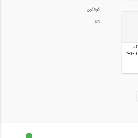
گوناگون
Fun
دون
و دوبله