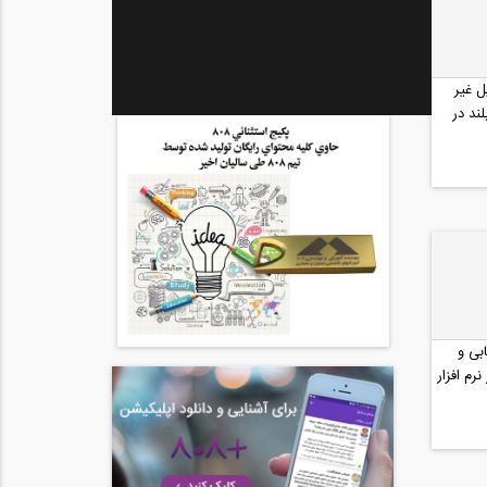
 غیر
ند در
بی و
رم افزار