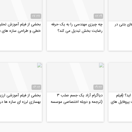
07:27
02:09
ای بتنی در
چه چیزی مهندسی را به یک حرفه
بخشی از فیلم آموزش تحلیل
رضایت بخش تبدیل می کند؟
خطی و طراحی سازه های بل
(ترجمه و زیرنویس اختصاصی...
نرم افزار SAP2000
06:02
09:22
ید؟ (فیلم
دیاگرام آزاد یک جسم صلب ۳
بخشی از فیلم آموزشی ارزیا
 پروفایل های
(ترجمه و دوبله اختصاصی موسسه
بهسازی لرزه ای سازه ها در ن
ETABS
۸۰۸)