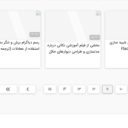
14:37
05:30
 شبیه سازی
رسم دیاگرام برش و لنگر ب
بخشی از فیلم آموزشی نکاتی درباره
استفاده از معادلات (ترجمه 
مدلسازی و طراحی دیوارهای حائل
اختصاصی موسسه ۸۰۸)
زیرزمین در نرم...
10
11
12
13
14
15
…
بعدی
انتها »