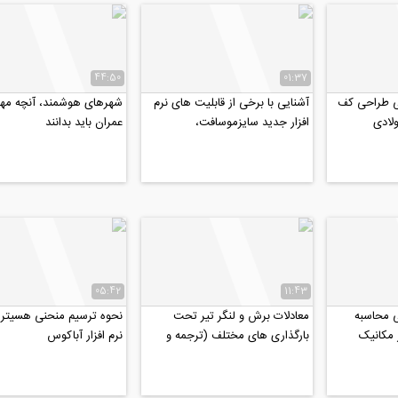
44:50
01:37
ی طراحی کف
آشنایی با برخی از قابلیت های نرم
شهرهای هوشمند، آنچه مه
لادی
افزار جدید سایزموسافت،
عمران باید بدانند
SeismoSelect
05:42
11:43
ی محاسبه
معادلات برش و لنگر تیر تحت
نحوه ترسیم منحنی هسیترس
مکانیک
بارگذاری های مختلف (ترجمه و
نرم افزار آباکوس
تنی
دوبله اختصاصی موسسه ۸۰۸)