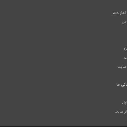
.
ز ۸۰۸
ت
سایت
دگی ها
ول
از سایت