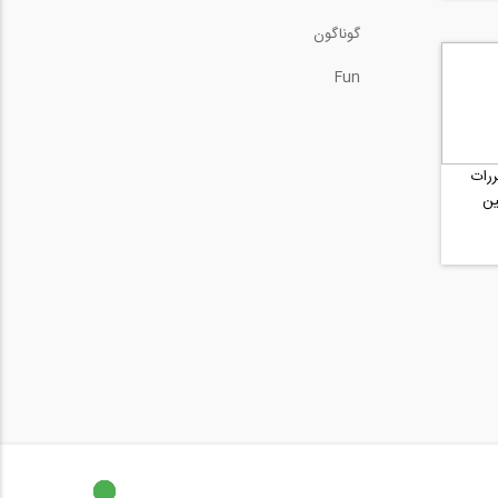
گوناگون
Fun
رات
ین
..