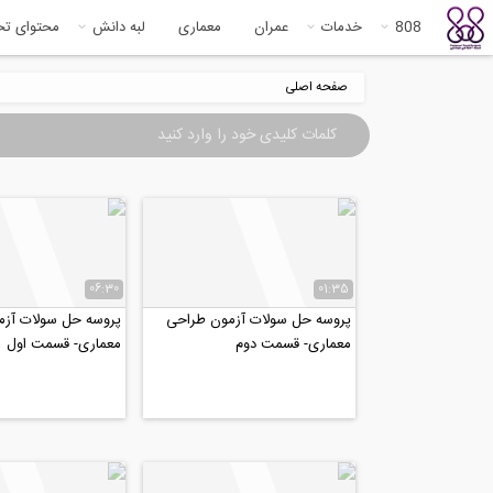
808
خدمات
عمران
معماری
لبه دانش
محتوای ت
صفحه اصلی
06:30
01:35
پروسه حل سولات آزمون طراحی
پروسه حل سولات آز
معماری- قسمت دوم
معماری- قسمت اول