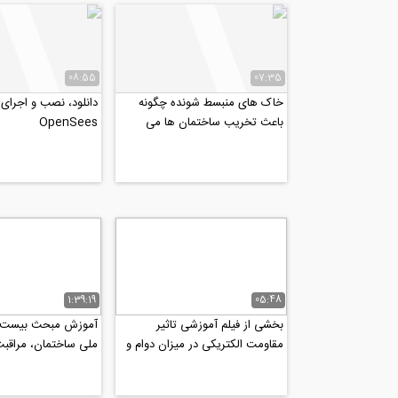
08:55
07:35
خاک های منبسط شونده چگونه
دانلود، ‌نصب و اجرای ن
باعث تخریب ساختمان ها می
OpenSees
شوند؟ ‌(ترجمه و زیرنویس...
1:39:19
05:48
بخشی از فیلم آموزشی تاثیر
آموزش مبحث بیست و
مقاومت الکتریکی در میزان دوام و
ملی ساختمان، مراقبت
خوردگی سازه های‌ بتنی...
ساختمان