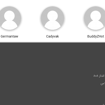
Germantaw
Cadyvak
BuddyZHot
.
ز ۸۰۸