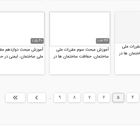
1:15:40
1:13:46
ررات ملی
آموزش مبحث سوم مقررات ملی
آموزش مبحث دوازدهم مقر
تمان ها در
ساختمان، حفاظت ساختمان ها در
ملی ساختمان، ایمنی در ح
برابر حریق (پارت ۱)
اجرای کار- ویژه آزمون نظام.
4
5
6
7
8
9
…
بعدی
انتها »