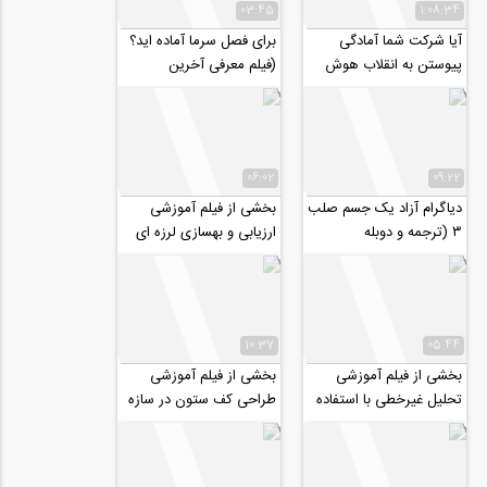
03:45
1:08:34
آیا شرکت شما آمادگی
برای فصل سرما آماده اید؟
پیوستن به انقلاب هوش
(فیلم معرفی آخرین
مصنوعی را دارد؟
تغییرات پروفایل های
حقیقی و شرکتی...
06:02
09:22
دیاگرام آزاد یک جسم صلب
بخشی از فیلم آموزشی
۳ (ترجمه و دوبله
ارزیابی و بهسازی لرزه ای
اختصاصی موسسه ۸۰۸)
سازه ها در نرم افزار
ETABS
10:37
05:44
بخشی از فیلم آموزشی
بخشی از فیلم آموزشی
تحلیل غیرخطی با استفاده
طراحی کف ستون در سازه
از نرم افزار OpenSees
های فولادی