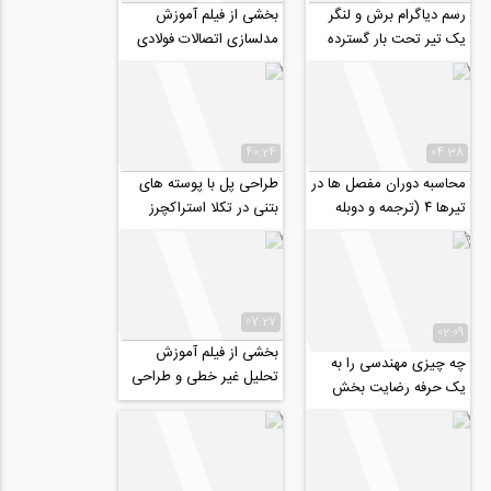
رسم دیاگرام برش و لنگر
بخشی از فیلم آموزش
یک تیر تحت بار گسترده
مدلسازی اتصالات فولادی
(ترجمه و دوبله اختصاصی
در نرم افزار ABAQUS
موسسه ۸۰۸)
40:24
04:38
محاسبه دوران مفصل ها در
طراحی پل با پوسته های
تیرها ۴ (ترجمه و دوبله
بتنی در تکلا استراکچرز
اختصاصی موسسه ۸۰۸)
07:27
02:09
بخشی از فیلم آموزش
چه چیزی مهندسی را به
تحلیل غیر خطی و طراحی
یک حرفه رضایت بخش
سازه های بلند در نرم افزار
تبدیل می کند؟ (ترجمه و
SAP2000
زیرنویس اختصاصی...