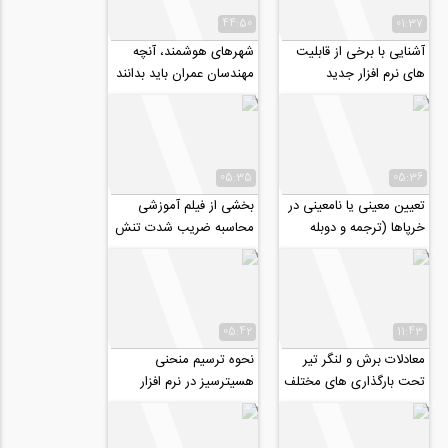
44:50
01:37
آشنایی با برخی از قابلیت
شهرهای هوشمند، آنچه
های نرم افزار جدید
مهندسان عمران باید بدانند
سایزموسافت،
SeismoSelect
05:35
05:36
تعیین معینی یا نامعینی در
بخشی از فیلم آموزشی
خرپاها (ترجمه و دوبله
محاسبه ضریب شدت تنش
اختصاصی موسسه ۸۰۸)
در مکانیک شکست برای
یک تیر بتنی
05:42
11:43
معادلات برش و لنگر تیر
نحوه ترسیم منحنی
تحت بارگذاری های مختلف
هسیترسیز در نرم افزار
(ترجمه و دوبله اختصاصی
آباکوس
موسسه ۸۰۸)