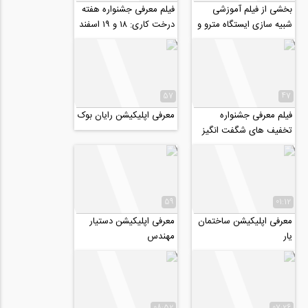
بخشی از فیلم آموزشی
فیلم معرفی جشنواره هفته
شبیه سازی ایستگاه مترو و
درخت کاری: ۱۸ و ۱۹ اسفند
پل با نرم افزار FLAC 2D
ماه ۹۸
57
47
فیلم معرفی جشنواره
معرفی اپلیکیشن رایان بوک
تخفیف های شگفت انگیز
هفته مهندس، ۳ تا ۹
اسفند
59
01:12
معرفی اپلیکیشن ساختمان
معرفی اپلیکیشن دستیار
یار
مهندس
08:52
07:26