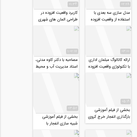
01:34
02:28
مدل سازی سه بعدی با
کاربرد واقعیت افزوده در
استفاده از واقعیت افزوده
طراحی المان های شهری
1:02:17
03:00
ارائه کاتالوگ مبلمان اداری
مصاحبه با دکتر کاوه مدنی،
با تکنولوژی واقعیت افزوده
استاد مدیریت آب و محیط
(AR)
زیست امپریال کالج لندن
05:19
03:52
بخشی از فیلم آموزشی
بارگذاری انفجار خرج کروی
بخشی از فیلم آموزشی
در سطح زمین و تاثیرش بر
شبیه سازی انفجار با
روی تونل...
هایدروکد Autodyn در هوا
و سطح زمین (...