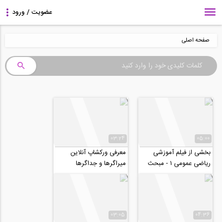
صفحه اصلی
03:24
05:00
بخشی از فیلم آموزشی
معرفی ورکشاپ آنلاین
رياضى عمومى ١ - مبحث
میراگرها و جداگرها
مشتق و کاربرد مشتق
03:05
04:36