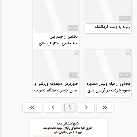
1:00:02
زلزله به وقت کرمانشاه
10:57
بخشی از فیلم پنل
اختصاصی استارتاپ های
فعال در صنعت ساخت و
ساز برگزار شده در...
02:01
32:25
بخشی از فیلم وبينار مشاوره
فروریزش مجموعه ورزشی و
نحوه شركت در آزمون های
سالن کنسرت هنگام تخریب
بين المللی FE/PE
در سن پترزبورگ
ابتدا
قبلی
9
بعدی
انتها »