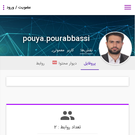
pouya.pourabbassi
نقش‌ها:
کاربر معمولی,
پروفایل
دیوار محتوا
روابط
تعداد روابط : 2