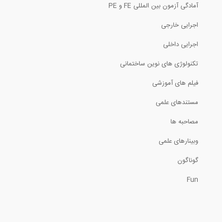
آمادگی آزمون بین المللی FE و PE
درک مفهوم بیم در یک دقیقه (ترجمه و...
اجرایی خارجی
اجرایی داخلی
مدیریت تغییرات مدل در نرم افزار Visicon
تکنولوژی های نوین ساختمانی
فیلم های آموزشی
مستندهای علمی
فیلتر کردن المان های مختلف بیم در نرم...
مصاحبه ها
وبینارهای علمی
اعتبارسنجی در نرم افزار Visicon
گوناگون
Fun
1
ارزیابی مشکلات در نرم افزار Visicon