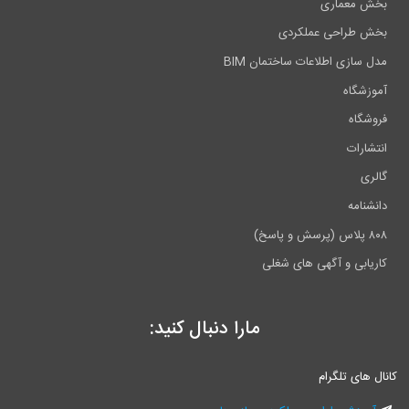
معماری
طراحی عملکردی
ازی اطلاعات ساختمان BIM
شگاه
گاه
رات
ی
امه
ابی و آگهی های شغلی
مارا دنبال کنید:
ای تلگرام