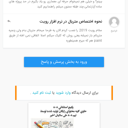
ببینم؟ و خیلی هم نمیخوام حرفه ای معماری رو یاد بگیرم در حد پروژه های
ساده آپارتمانی چند طبقه ممنون میشم راهنماییم کنید
نحوه اختصاص متریال در نرم افزار رویت
سلام.رویت 2019 را نصب کردم.الان یه طرحا میخام متریال بدم ولی پنجره
متریالم باز نمیشه.یعنی روش که کلیک میکنم اصلا اتفاقی نمی افته.از طریق
paint هم که میرم همینطوره
ورود به بخش پرسش و پاسخ
برای ارسال دیدگاه
وارد شوید
یا
ثبت نام کنید
.