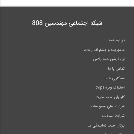
سمینار طراحی ساختمان بیمارستانها بر...
23:37
شبکه اجتماعی مهندسین 808
بررسی آزمایشگاهی ساختمان چوبی تحت
زلزله...
درباره ۸۰۸
3:05
ماموریت و چشم انداز ۸۰۸
اپلیکیشن ۸۰۸ پلاس
تماس با ما
همکاری با ما
اشتراک ویژه (vip)
کاربران عضو سایت
شرکت های عضو سایت
شرایط استفاده
پرتال جذب نمایندگی ها