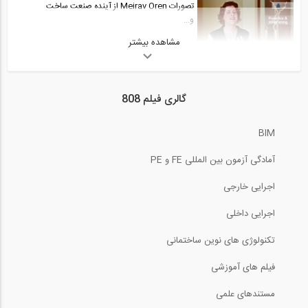
تصورات Meirav Oren از آینده صنعت ساخت
و...
مشاهده بیشتر
2:22
سمینار طراحی ساختمان بیمارستانها بر...
گالری فیلم 808
26:25
BIM
ایمنی در جوشکاری
آمادگی آزمون بین المللی FE و PE
13:19
اجرایی خارجی
سمینار طراحی ساختمان بیمارستانها بر...
اجرایی داخلی
تکنولوژی های نوین ساختمانی
20:16
فیلم های آموزشی
تاثیر انفجار سطحی بر خاک با نرم افزار...
مستندهای علمی