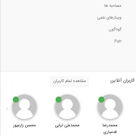
5:48
مصاحبه ها
وبینارهای علمی
سمینار طراحی ساختمان بیمارستانها بر...
گوناگون
30:45
Fun
آموزش جوشکاری (قسمت 2: ایمنی در
جوشکاری...
14:05
سمینار طراحی ساختمان بیمارستانها بر...
کاربران آنلاین
مشاهده تمام کاربران
17:49
معرفی ساختمان اداری انرژی صفر مالزی (به...
محمدعلی ترابی
محسن زارعپور
مصیب کماسی
7:21