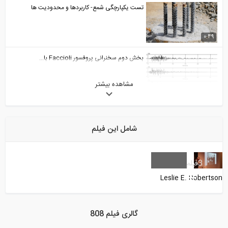
تست یکپارچگی شمع- کاربردها و محدودیت ها
0:49
بخش دوم سخنرانی پروفسور Faccioli با...
مشاهده بیشتر
21:00
چگونه یک دیوار حائل بسازیم؟
شامل این فیلم
7:37
بخش سوم سخنرانی پروفسور Faccioli با...
3
فیلم
Leslie E. Robertson
13:04
اندازه گیری فاصله با تئودولیت و تاکومتر
گالری فیلم 808