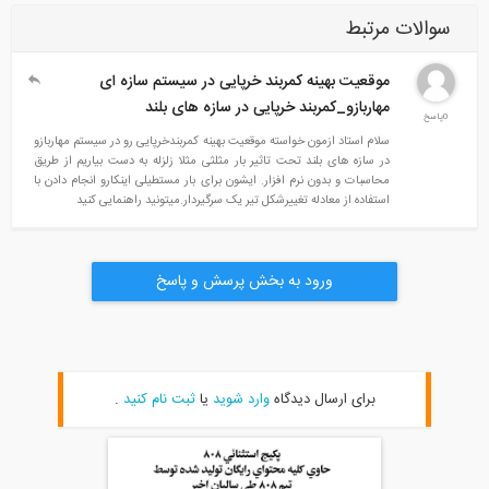
سوالات مرتبط
موقعیت بهینه کمربند خرپایی در سیستم سازه ای
مهاربازو_کمربند خرپایی در سازه های بلند
0پاسخ
سلام استاد ازمون خواسته موقعیت بهینه کمربندخرپایی رو در سیستم مهاربازو
در سازه های بلند تحت تاثیر بار مثلثی مثلا زلزله به دست بیاریم از طریق
محاسبات و بدون نرم افزار. ایشون برای بار مستطیلی اینکارو انجام دادن با
استفاده از معادله تغییرشکل تیر یک سرگیردار.میتونید راهنمایی کنید
ورود به بخش پرسش و پاسخ
برای ارسال دیدگاه
وارد شوید
یا
ثبت نام کنید
.