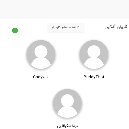
نقشه برداری چگونه انجام می شود؟ (ترجمه...
6:52
کاربران آنلاین
مشاهده تمام کاربران
ساخت خانه های مدولار در کمتر از 24 ساعت
1:00
فاجعه ای که مهندسی را تغییر داد: فرو...
Cadyvak
BuddyZHot
4:47
نیما شکراللهی