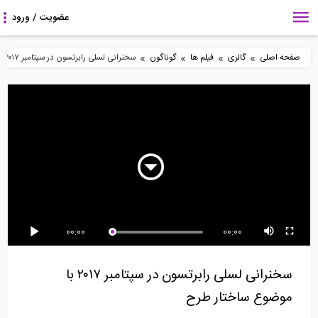
»
»
»
»
صفحه اصلی
گالری
فیلم ها
گوناگون
سخنرانی لسلی رابرتسون در سپتامبر ۲۰۱۷ با موضوع ساختار طرح
18:09
8:15
2:12
مستند- انیمیشنی در مورد
سیل صد ساله (ترجمه و
بخش اول سخنرانی
استفاده از...
دوبله اختصاصی...
پروفسور Faccioli با...
7:37
21:00
0:49
00:00
00:00
تست یکپارچگی شمع-
بخش دوم سخنرانی
چگونه یک دیوار حائل
کاربردها و محدودیت ها
پروفسور Faccioli با...
بسازیم؟
سخنرانی لسلی رابرتسون در سپتامبر ۲۰۱۷ با
موضوع ساختار طرح