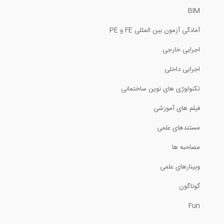
BIM
1:49
آمادگی آزمون بین المللی FE و PE
زیر ساخت ها چه هستند؟ قسمت پنجم-...
اجرایی خارجی
5:46
اجرایی داخلی
محاسبه آسفالت لازم برای ساخت بزرگراه-...
تکنولوژی های نوین ساختمانی
فیلم های آموزشی
15:33
مستندهای علمی
وبینارهای مهندسی عمران- قسمت دوم (نرم...
مصاحبه ها
60:08
وبینارهای علمی
راه حل چین برای مبارزه با آلودگی هوا
گوناگون
Fun
3:13