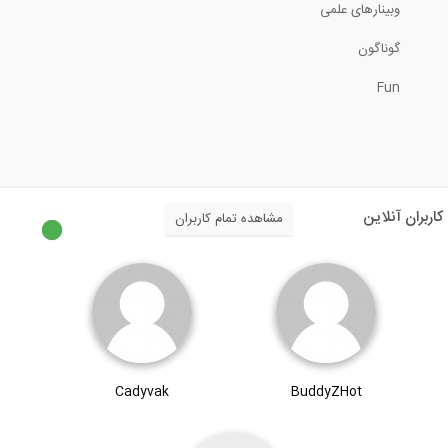
وبینارهای علمی
آزمایش برش مستقیم
گوناگون
Fun
8:18
گام های آسان کار با Dynamo برای کاربران...
34:45
کاربران آنلاین
مشاهده تمام کاربران
آموزش نصب و کرک نرم افزار safe-2016
2:28
انیمیشن نحوه ترمیم ترک در سازه های بتنی...
Cadyvak
BuddyZHot
1:31