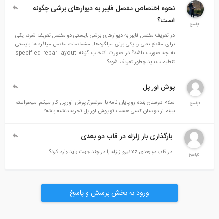
نحوه اختصاص مفصل فایبر به دیوارهای برشی چگونه
است؟
0پاسخ
در تعریف مفصل فایبر به دیوارهای برشی بایستی دو مفصل تعریف شود، یکی
برای مقطع بتنی و یکی برای میلگردها. مشخصات مفصل میلگردها بایستی
به چه صورت باشد؟ در صورت انتخاب گزینه specified rebar layout
تنظیمات باید چطور تعریف شود؟
پوش اور پل
سلام دوستان بنده رو پایان نامه با موضوع پوش اور پل کار میکنم میخواستم
1پاسخ
ببینم از دوستان کسی هست تو پوش اور پل تجربه داشته باشه؟
بارگذاری بار زلزله در قاب دو بعدی
در قاب دو بعدی xz نیرو زلزله را در چند جهت باید وارد کرد؟
0پاسخ
ورود به بخش پرسش و پاسخ