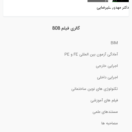
دکتر مهدی علیرضایی
16:45
آزمایش های عمومی و صحرایی برای اندازه...
گالری فیلم 808
BIM
8:40
آمادگی آزمون بین المللی FE و PE
محاسبه تغییرمکان تیرها و قاب ها با...
اجرایی خارجی
16:38
اجرایی داخلی
نحوه آماده سازی خاک رس دست خورده برای...
تکنولوژی های نوین ساختمانی
فیلم های آموزشی
9:46
مستندهای علمی
تحلیل سازه- روش کار مجازی (ترجمه و...
مصاحبه ها
9:54