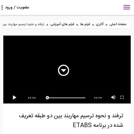
»
»
»
»
صفحه اصلی
گالری
فیلم ها
فیلم های آموزشی
ترفند و نحوه ترسیم مهاربند بین دو ط
6:34
11:51
26:49
آموزش تعریف گرید لاین
آموزش متلب- پارت 12
آموزش متلب- پارت 13
بعد از ترسیم تیر...
(آشنایی با اشاره گر...
(حل تحلیلی انتگرال...
3:52
13:25
5:15
00:00
00:00
طراحی بار لرزه ای و باد
آموزش متلب- پارت 14
آموزش نصب و کرک نرم
برای سیستم دال...
(حل تحلیلی معادلات...
افزار TEKLA 2017
ترفند و نحوه ترسیم مهاربند بین دو طبقه تعریف
شده در برنامه ETABS