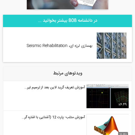
در دانشنامه 808 بیشتر بخوانید ...
بهسازی لرزه ای، Seismic Rehabilitation
ویدئوهای مرتبط
آموزش تعریف گرید لاین بعد از ترسیم تیر...
26:49
آموزش متلب- پارت 12 (آشنایی با اشاره گر...
11:51