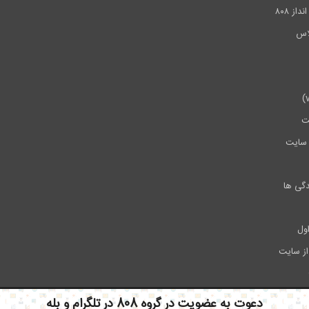
ز ۸۰۸
ت
سایت
دگی ها
ول
از سایت
دعوت به عضویت در گروه 808 در تلگرام و بله