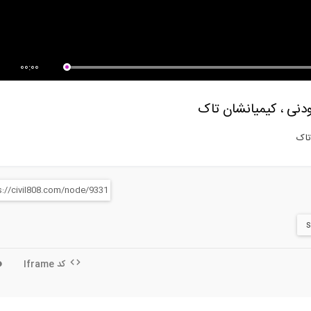
نار پایایی. مشخصات مکانیکی...
وبینار طراحی فولاد ساختمانی
00:00
دنی ، کیمیانشان تاک
تاک
کد Iframe