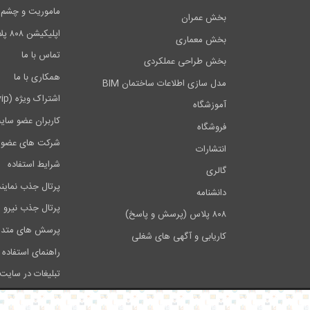
ماموریت و چشم اندا
بخش عمران
اپلیکیشن ۸۰۸ پلاس
بخش معماری
تماس با ما
بخش طراحی عملکردی
همکاری با ما
مدل سازی اطلاعات ساختمان BIM
اشتراک ویژه (vip)
آموزشگاه
کاربران عضو سای
فروشگاه
شرکت های عضو 
انتشارات
شرایط استفاده
گالری
پرتال جذب نماین
دانشنامه
پرتال جذب نیرو
۸۰۸ پلاس (پرسش و پاسخ)
پرسش های متدا
کاریابی و آگهی های شغلی
راهنمای استفاده 
تبلیغات در سایت