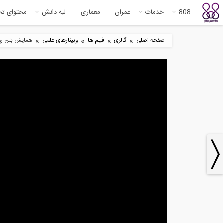
808
خدمات
عمران
معماری
لبه دانش
محتوای ت
»
»
»
»
صفحه اصلی
گالری
فیلم ها
وبینارهای علمی
همایش بتن-روز
1
60:00
سمینار ساخت،مدیریت
rds
انسانی،لجستیک و ریسک...
...
66:04