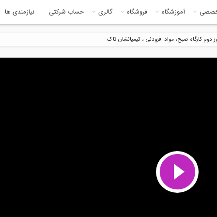
خصصی
آموزشگاه
فروشگاه
گالری
حساب شرکتی
نیازمندی ها
 دوم-کارگاه صبح، مواد افزودنی ، کیمیانشان تاک
18:3
CTBUH 14th Annual Awa
سمینار خلاقیت مهندسی در چند
Hiroo Mori
آسمان خراش،...
59:23