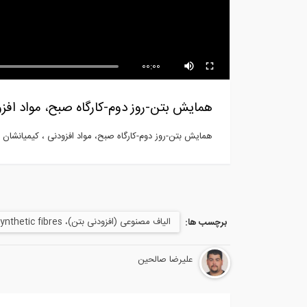
فیلم سمینار تخصصی در رابطه با
سمی
کتاب...
00:00
همایش بتن-روز دوم-کارگاه صبح، مواد افزو
همایش بتن-روز دوم-کارگاه صبح، مواد افزودنی ، کیمیانشان 
الیاف مصنوعی (افزودنی بتن)، synthetic fibres
برچسب ها:
علیرضا صالحین