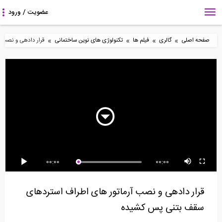
»
»
»
»
صفحه اصلی
گالری
فیلم ها
تکنولوژی های نوین ساختمانی
قرار دادهی و نصب آ
جازنی دستگاه کشش
انیمیشن مقایسه رفتار
پروژه سد در امریکا اجرا
هیدرولیکی برای کشش...
برج 30 طبقه!...
شده با تکنولوژی...
60:00
60:00
00:00
00:00
سری انتقال تجربه
آزمایش میز لرزان نمونه
سری انتقال تجربه
(مهندس پورصدر)، روند...
دیوار گهواره ای...
(مهندس پورصدر)، آیا...
قرار دادهی و نصب آرماتور های اطراف استردهای
سقف بتنی پس کشیده