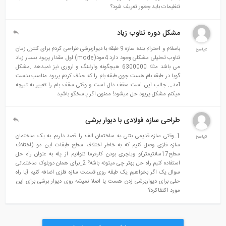
تنظیمات باید چطور تعریف شود؟
مشکل دوره تناوب زیاد
باسلام و احترام بنده سازه 9 طبقه با دیواربرشی طراحی کردم برای کنترل زمان
2پاسخ
تناوب تحلیلی مشکلی وجود دارد 4مود(mode) اول مقدار پریود بسیار زیاد
می باشد مثلا 6300000 هیچگونه وارنینگ و اروری نیز نمیدهد .مشکل
گویا در طبقه بام هست چون طبقه بام را که حذف کردم پریود مناسب بدست
آمد... جالب این است سقف دال است و وقتی سقف بام را تغییر به تیرچه
میکنم مشکل پریود حل میشود! ممنون اگر پاسخگو باشید
طراحی سازه فولادی با دیوار برشی
1_وقتی سازه قدیمی بتنی یه ساختمان الف را قصد داریم به یک ساختمان
0پاسخ
سازه فلزی وصل کنیم که به خاطر اختلاف سطح طبقات این دو (اختلاف
سطح17سانتیمتر)و ویلچری بودن کارفرما نتوانیم از پله به عنوان راه حل
استفاده کنیم راه حل بهتر چی میتونه باشه؟ 2_برای همان دوبلوک ساختمانی
سوال یک اگر بخواهیم یک طبقه روی قسمت سازه فلزی اضافه کنیم آیا راه
حلی برای دیواربرشی زدن هست یا اصلا نمیشه روی دیوار برشی برای این
مورد اکتفاکرد؟