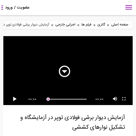
»
»
»
»
صفحه اصلی
گالری
فیلم ها
اجرایی خارجی
آزمایش دیوار برشی فولادی توپر در 
جوشکاری ترمیمی بواسطه
آزمایش بادبند زیپ شکل
جوشکاری ترمیمی بواسطه
باقی ماندن سرباره...
یا چوورن در...
سوختگی لبه جوش...
00:00
00:00
آزمایش دستگاه نفذ سنج
جوشکاری زیر لوله توسط 2
فیلم و انیمیشن جداساز
(سختی سنج) در...
کارگر با هم (...
ها، میراگر ها،...
آزمایش دیوار برشی فولادی توپر در آزمایشگاه و
تشکیل نوارهای کششی