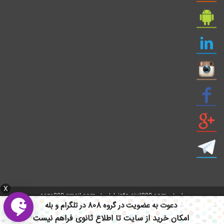
X
ایمیل: info civil808.com | ایمیل: saze808 gmail.com
دعوت به عضویت در گروه 808 در تلگرام و بله
امکان خرید از سایت تا اطلاع ثانوی فراهم نیست