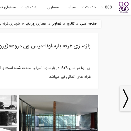
808
خدمات
عمران
معماری
لبه دانش
محتوای ت
»
»
»
»
صفحه اصلی
گالری
تصاویر
معماری روز دنیا
بازسازی غرفه با
بازسازی غرفه بارسلونا-میس ون دروهه(پروژه
اين بنا در سال ١٩٢٩ در بارسلونا اسپانيا ساخ
غرفه هاى آلمانى نيز ميباشد