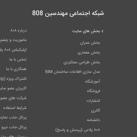
شبکه اجتماعی مهندسین 808
درباره ۸۰۸
بخش های سایت
ماموریت و چشم اندا
بخش عمران
اپلیکیشن ۸۰۸ پلاس
بخش معماری
تماس با ما
بخش طراحی عملکردی
همکاری با ما
مدل سازی اطلاعات ساختمان BIM
اشتراک ویژه (vip)
آموزشگاه
کاربران عضو سای
فروشگاه
شرکت های عضو 
انتشارات
شرایط استفاده
گالری
پرتال جذب نماین
دانشنامه
پرتال جذب نیرو
۸۰۸ پلاس (پرسش و پاسخ)
پرسش های متدا