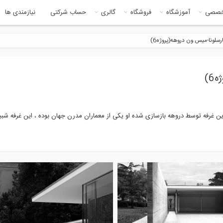
خصصی
آموزشگاه
فروشگاه
گالری
حساب شرکتی
نیازمندی ها
رسلونا-میس ون دروهه(پروژه6)
6)
ته شده است و اين غرفه توسط دروهه بازسازى شده او يكى از معماران مدرن جهان بوده ، اين غرفه شبي