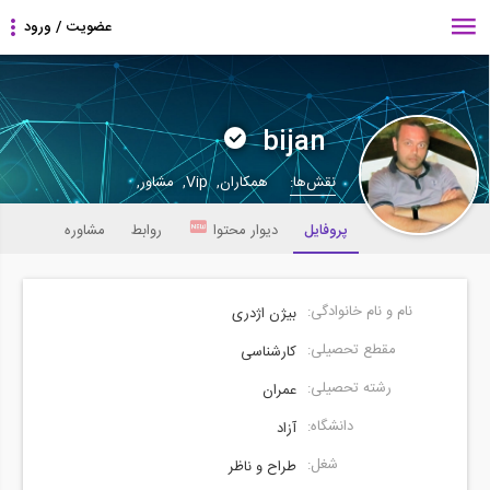
bijan
نقش‌ها:
همکاران, Vip, مشاور,
پروفایل
دیوار محتوا
روابط
مشاوره
نام و نام خانوادگی:
بیژن اژدری
مقطع تحصیلی:
کارشناسی
رشته تحصیلی:
عمران
دانشگاه:
آزاد
شغل:
طراح و ناظر