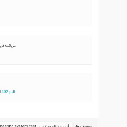
دریافت فای
1402.pdf
آزمون نظام مهندسی، Engineering system test
برچسب ها: