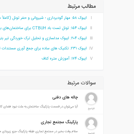
مطالب مرتبط
ایبوک ۵۸: مهار گودبرداری ؛ شیروانی و حفر تونل (کاملاً مصور)
ایبوک ۱۵۴: تونل تست باد CTBUH برای ساختمان‌های بلند مرتبه
ایبوک ۲۰۴: ایبوک مدلسازی و تحلیل ترک خوردگی تیر بتن مسلح به روش XFEM
ایبوک ۲۳۱:‌ تکنیک های ساده برای جمع آوری مستندات تاخیرات در پروژه ها
ایبوک ۱۷۴: آموزش متره کناف
سوالات مرتبط
چاله های دفنی
آیا می‌توان در قسمت پارکینگ ساختمان به علت نبود فضای کافی
0پاسخ
پارکینگ مجتمع تجاری
سلام وقت بخیر در مجتمع تجاری طبقه پارکینگ جزو زیربنای 
0پاسخ