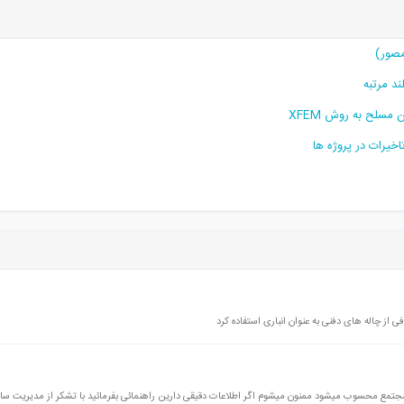
 از چاله های دفنی به عنوان انباری استفاده کرد
مجتمع محسوب میشود ممنون میشوم اگر اطلاعات دقیقی دارین راهنمائی بفرمائید با تشکر از مدیریت س