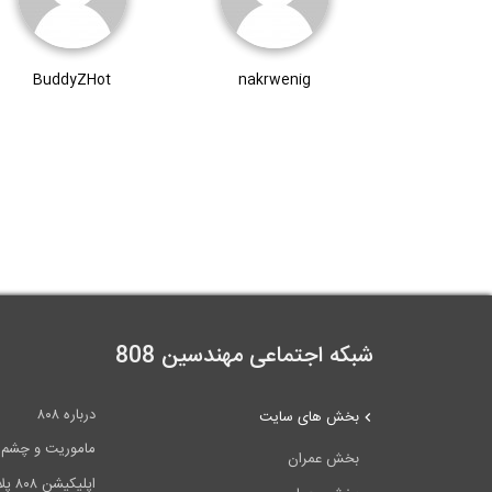
BuddyZHot
nakrwenig
شبکه اجتماعی مهندسین 808
درباره ۸۰۸
بخش های سایت
ماموریت و چشم اندا
بخش عمران
اپلیکیشن ۸۰۸ پلاس