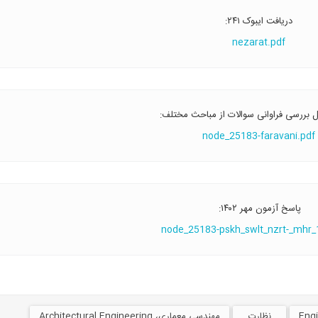
دریافت ایبوک ۲۴۱:
nezarat.pdf
ل بررسی فراوانی سوالات از مباحث مختلف:
node_25183-faravani.pdf
پاسخ آزمون مهر ۱۴۰۲:
node_25183-pskh_swlt_nzrt-_mhr_
نظارت
مهندسی معماری، Architectural Engineering