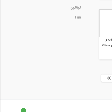
گوناگون
Fun
ت و
 ساخته
ها »