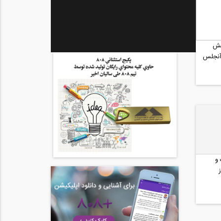
نش
آنجلس
 و