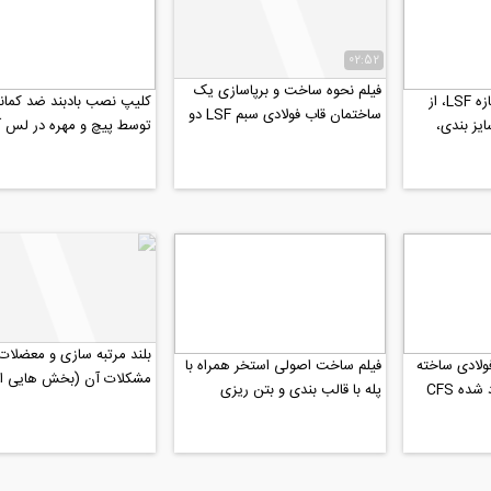
02:52
فیلم نحوه ساخت و برپاسازی یک
فیلم مراحل A تا Z سازه LSF، از
کلیپ نصب بادبند ضد کما
ساختمان قاب فولادی سبم LSF دو
ایز بندی،
توسط پیچ و مهره در لس 
طبقه
بلند مرتبه سازی و معضلات
ولادی ساخته
فیلم ساخت اصولی استخر همراه با
مشکلات آن (بخش هایی از
ده CFS
پله با قالب بندی و بتن ریزی
مصاحبه رادیو808 با جناب دکتر...