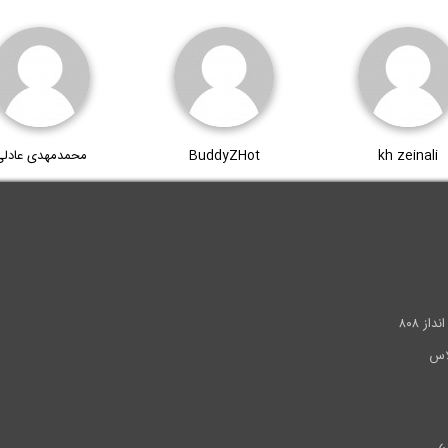
kh zeinali
BuddyZHot
محمدمهدی عادلی
.
ز ۸۰۸