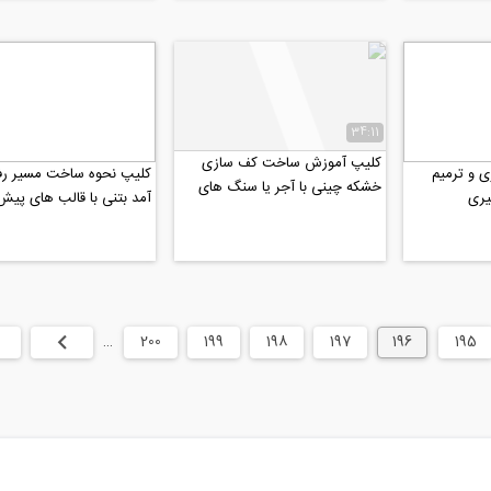
34:11
کلیپ آموزش ساخت کف سازی
 و ترمیم
کلیپ نحوه ساخت مسیر رف
خشکه چینی با آجر یا سنگ های
یری
آمد بتنی با قالب های پیش
مکعبی شکل
195
196
197
198
199
200
…
بعدی
انت