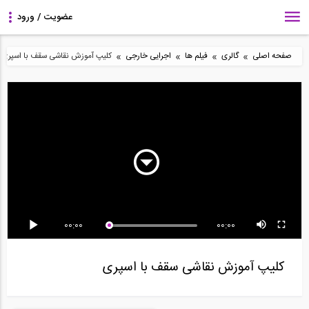
»
»
»
»
صفحه اصلی
گالری
فیلم ها
اجرایی خارجی
کلیپ آموزش نقاشی سقف با اسپری
جوشکاری لوله 42 اینچی،
آزمایش دیوار برشی
جوشکاری خط لوله 12
پاس پشت با Back...
فولادی توپر در...
اینچی در شرایط سخت...
00:00
00:00
آزمایش کششی فلز های و
جوشکاری لوله 42 اینچی،
اجرای استخر منحنی شکل
آلیلژ های مختلف...
دو جوشکار همزمان...
همراه مراحل...
کلیپ آموزش نقاشی سقف با اسپری