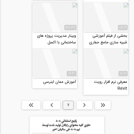
موضوع: "کاربرد واقعیت...
58:37
05:19
بخشی از فیلم آموزشی
وبینار مدیریت پروژه‌ های
شبیه سازی جامع حفاری
ساختمانی با اکسل
مکانیزه سپری تونل با
TBM در نرم افزار...
09:40
12:12
معرفی نرم افزار رویت
آموزش ممان اینرسی
Revit
ابتدا
قبلی
7
بعدی
انتها »