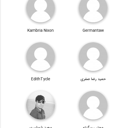
Kambria Nixon
Germantaw
حمید رضا صفری
EdithTycle
مجتبی بیگدلو
سعید شمشیری