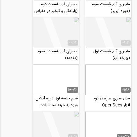
ماجرای آب: قسمت سوم
ماجرای آب: قسمت دوم
(حوزه آبریز)
(بارندگی و تبخیر در مقیاس
جهانی)
02:24
04:11
ماجرای آب: قسمت اول
ماجرای آب: قسمت صفرم
(چرخه آب)
(مقدمه)
1:00:16
21:18
مدل سازی سازه در نرم
فیلم جلسه اول دوره آنلاین
افزار OpenSees
ورود به حرفه محاسبات؛
طراحی سازه های بتنی
06:51
1:28:47