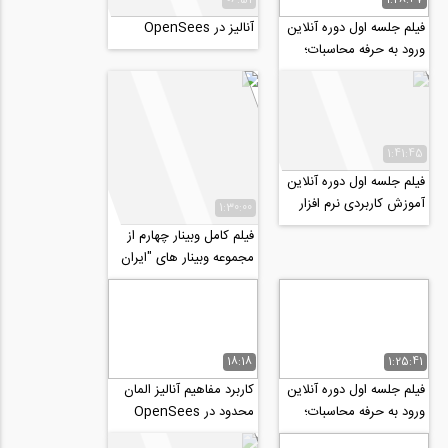
فیلم جلسه اول دوره آنلاین
آنالیز در OpenSees
ورود به حرفه محاسبات؛
طراحی سازه های فولادی
1:41:45
فیلم جلسه اول دوره آنلاین
آموزش کاربردی نرم افزار
1:30:00
PLAXIS 2D 2020
فیلم کامل وبینار چهارم از
مجموعه وبینار های "ایران
پس از کرونا چه شکلی...
18:18
1:25:41
فیلم جلسه اول دوره آنلاین
کاربرد مفاهیم آنالیز المان
ورود به حرفه محاسبات؛
محدود در OpenSees
آیین نامه ۲۸۰۰+ بارگذاری