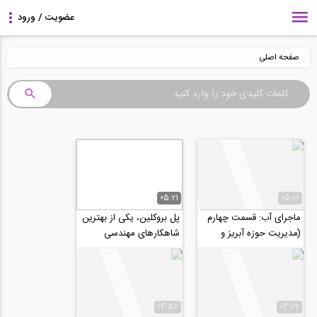
صفحه اصلی
05:21
05:00
ماجرای آب: قسمت چهارم
پل بروکلین، یکی از بهترین
(مدیریت حوزه آبریز و
شاهکارهای مهندسی
تعریف خشکسالی)
(ترجمه و زیرنویس
اختصاصی موسسه ۸۰۸)
04:58
04:27