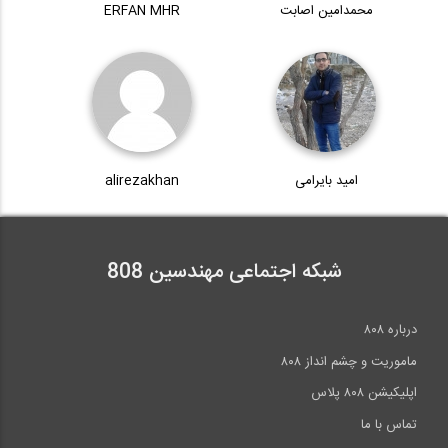
محمدامین اصابت
ERFAN MHR
آمادگی آزمون بین المللی FE و PE قسمت...
آمادگی آزمون بین المللی FE و PE بخش...
38
57:06
10:13
آمادگی آزمون بین المللی FE و PE بخش...
آمادگی آزمون بین المللی FE و PE بخش...
39
امید بایرامی
alirezakhan
10:48
07:49
آمادگی آزمون بین المللی FE و PE بخش...
40
شبکه اجتماعی مهندسین 808
08:19
درباره ۸۰۸
>>
انتها »
ماموریت و چشم انداز ۸۰۸
اپلیکیشن ۸۰۸ پلاس
تماس با ما