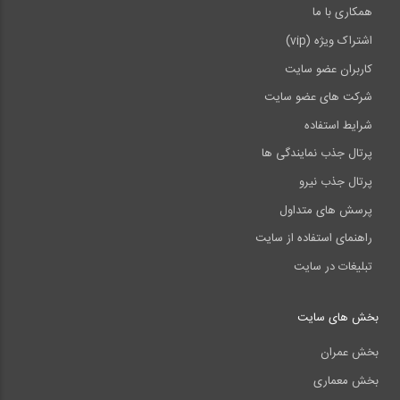
همکاری با ما
آمادگی آزمون بین المللی FE و PE بخش...
اشتراک ویژه (vip)
38
37:08
کاربران عضو سایت
آمادگی آزمون بین المللی FE و PE بخش...
10:13
شرکت های عضو سایت
آمادگی آزمون بین المللی FE و PE بخش...
شرایط استفاده
39
6:26
پرتال جذب نمایندگی ها
07:49
پرتال جذب نیرو
آمادگی آزمون بین المللی FE و PE بخش...
پرسش های متداول
40
راهنمای استفاده از سایت
08:19
تبلیغات در سایت
>>
انتها »
بخش های سایت
بخش عمران
بخش معماری